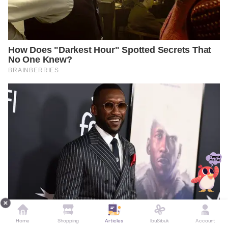
Home
Shopping
Articles
IbuSibuk
Account