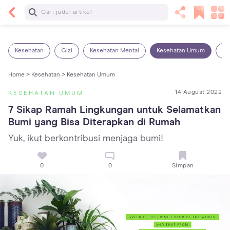
Baca Selanjutnya
5 Manfaat Bermain Masak-Masakan untuk Anak,
Yuk Latih Kreativitas Si Kecil!
Kesehatan
Gizi
Kesehatan Mental
Kesehatan Umum
Ob
Home >
Kesehatan >
Kesehatan Umum
14 August 2022
KESEHATAN UMUM
7 Sikap Ramah Lingkungan untuk Selamatkan 
Bumi yang Bisa Diterapkan di Rumah
Yuk, ikut berkontribusi menjaga bumi!
0
0
Simpan