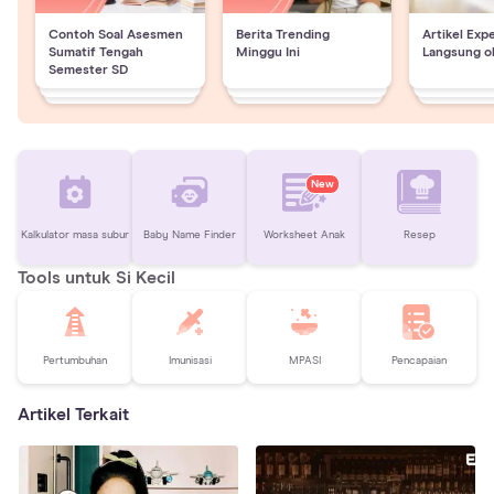
Contoh Soal Asesmen
Berita Trending
Artikel Exp
Sumatif Tengah
Minggu Ini
Langsung o
Semester SD
New
Kalkulator masa subur
Baby Name Finder
Worksheet Anak
Resep
Tools untuk Si Kecil
Pertumbuhan
Imunisasi
MPASI
Pencapaian
Artikel Terkait