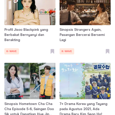
Profil Jisoo Blackpink yang
Sinopsis Strangers Again,
Berbakat Bernyanyi dan
Pasangan Bercerai Bersemi
Berakting
Lagi
K-WAVE
K-WAVE
Sinopsis Hometown Cha Cha
7+ Drama Korea yang Tayang
Cha Episode 5-6, Saingan Doo
pada Agustus 2021, Ada
Sik untuk Dapatkan Hye Jin
Drama Baru Kim Seon Ho!