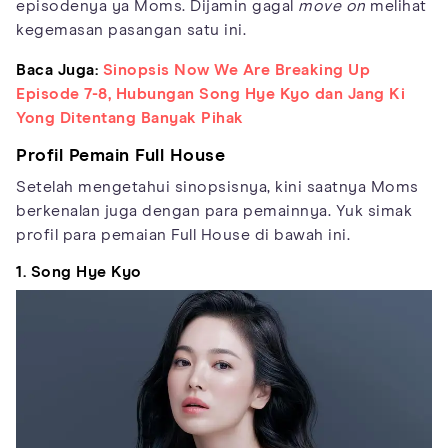
episodenya ya Moms. Dijamin gagal
move on
melihat
kegemasan pasangan satu ini.
Baca Juga:
Sinopsis Now We Are Breaking Up
Episode 7-8, Hubungan Song Hye Kyo dan Jang Ki
Yong Ditentang Banyak Pihak
Profil Pemain Full House
Setelah mengetahui sinopsisnya, kini saatnya Moms
berkenalan juga dengan para pemainnya. Yuk simak
profil para pemaian Full House di bawah ini.
1. Song Hye Kyo