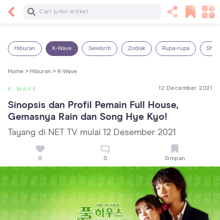
Baca Selanjutnya
13 Rekomendasi RSGM dan Klinik Gigi di Jakarta
yang Terbaik dan Terpercaya
Hiburan
K-Wave
Selebriti
Zodiak
Rupa-rupa
Shop
Home >
Hiburan >
K-Wave
12 December 2021
K-WAVE
Sinopsis dan Profil Pemain Full House, 
Gemasnya Rain dan Song Hye Kyo!
Tayang di NET TV mulai 12 Desember 2021
0
0
Simpan