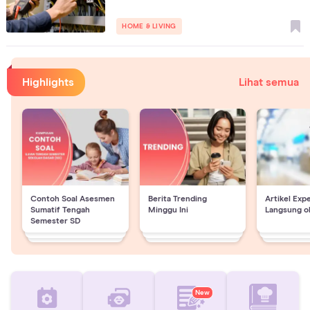
HOME & LIVING
Highlights
Lihat semua
Contoh Soal Asesmen
Berita Trending
Artikel Exp
Sumatif Tengah
Minggu Ini
Langsung o
Semester SD
New