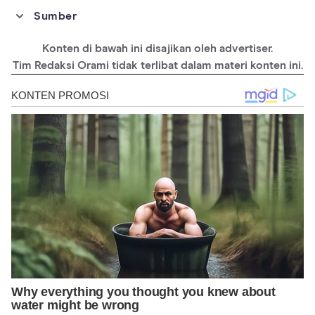
Sumber
https://www.nwf.org/Educational-Resources/Wildlife-
Guide/Plants-and-Fungi/Venus-Flytrap
Konten di bawah ini disajikan oleh advertiser.
https://www.britannica.com/plant/carnivorous-plant
Tim Redaksi Orami tidak terlibat dalam materi konten ini.
https://en.wikipedia.org/wiki/Venus_flytrap