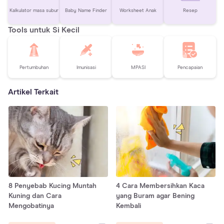
Kalkulator masa subur
Baby Name Finder
Worksheet Anak
Resep
Tools untuk Si Kecil
Pertumbuhan
Imunisasi
MPASI
Pencapaian
Artikel Terkait
8 Penyebab Kucing Muntah
4 Cara Membersihkan Kaca
Kuning dan Cara
yang Buram agar Bening
Mengobatinya
Kembali