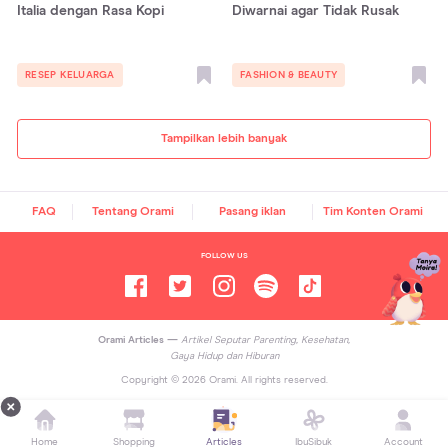
Italia dengan Rasa Kopi
Diwarnai agar Tidak Rusak
RESEP KELUARGA
FASHION & BEAUTY
Tampilkan lebih banyak
FAQ
Tentang Orami
Pasang iklan
Tim Konten Orami
FOLLOW US
Orami Articles —
Artikel Seputar Parenting, Kesehatan,
Gaya Hidup dan Hiburan
Copyright ©
2026
Orami. All rights reserved.
Home
Shopping
Articles
IbuSibuk
Account