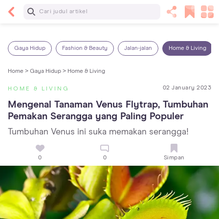
Baca Selanjutnya
25 Makanan Bayi 1 Tahun yang Dianjurkan dan
Dilarang
Gaya Hidup
Fashion & Beauty
Jalan-jalan
Home & Living
Home >
Gaya Hidup >
Home & Living
02 January 2023
HOME & LIVING
Mengenal Tanaman Venus Flytrap, Tumbuhan 
Pemakan Serangga yang Paling Populer
Tumbuhan Venus ini suka memakan serangga!
0
0
Simpan