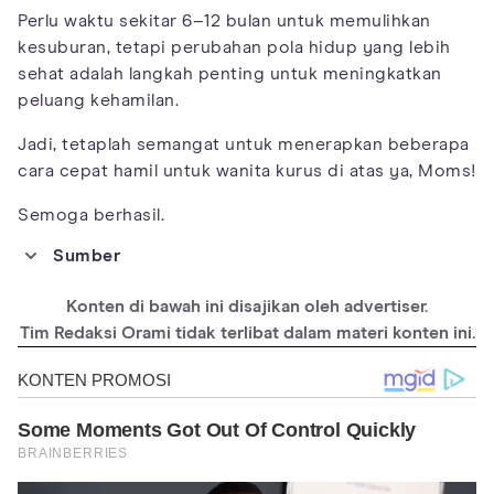
Perlu waktu sekitar 6–12 bulan untuk memulihkan
kesuburan, tetapi perubahan pola hidup yang lebih
sehat adalah langkah penting untuk meningkatkan
peluang kehamilan.
Jadi, tetaplah semangat untuk menerapkan beberapa
cara cepat hamil untuk wanita kurus di atas ya, Moms!
Semoga berhasil.
Sumber
https://womenshealth.gov/healthy-weight/weight-fertility-and-
pregnancy
Konten di bawah ini disajikan oleh advertiser.
https://www.betterhealth.vic.gov.au/health/conditionsandtreatm
Tim Redaksi Orami tidak terlibat dalam materi konten ini.
ents/weight-fertility-and-pregnancy-health
https://www.tommys.org/pregnancy-information/planning-a-
pregnancy/are-you-ready-to-conceive/underweight-and-
fertility-when-planning-pregnancy