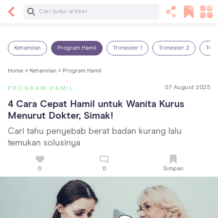
Baca Selanjutnya
Sariawan pada Anak: Penyebab, Cara Mengatasi
dan Mencegahnya
Kehamilan
Program Hamil
Trimester 1
Trimester 2
Trim
Home >
Kehamilan >
Program Hamil
07 August 2025
PROGRAM HAMIL
4 Cara Cepat Hamil untuk Wanita Kurus 
Menurut Dokter, Simak!
Cari tahu penyebab berat badan kurang lalu
temukan solusinya
0
0
Simpan