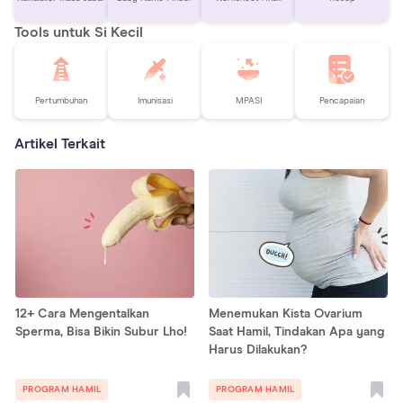
Tools untuk Si Kecil
Pertumbuhan
Imunisasi
MPASI
Pencapaian
Artikel Terkait
12+ Cara Mengentalkan
Menemukan Kista Ovarium
Sperma, Bisa Bikin Subur Lho!
Saat Hamil, Tindakan Apa yang
Harus Dilakukan?
PROGRAM HAMIL
PROGRAM HAMIL