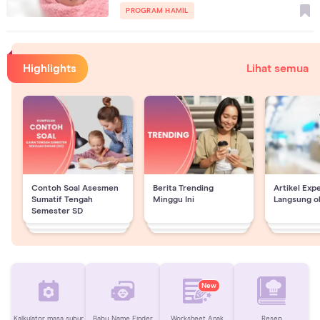
PROGRAM HAMIL
Highlights
Lihat semua
Contoh Soal Asesmen
Berita Trending
Artikel Exp
Sumatif Tengah
Minggu Ini
Langsung o
Semester SD
New
Kalkulator masa subur
Baby Name Finder
Worksheet Anak
Resep