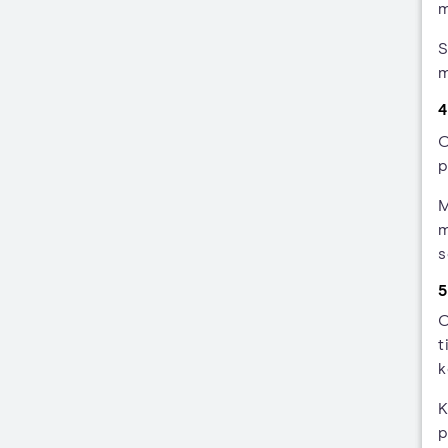
m
S
m
4
O
p
M
m
s
5
O
t
k
K
p