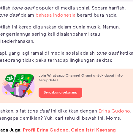
stilah
tone deaf
populer di media sosial. Secara harfiah,
one deaf
dalam
bahasa Indonesia
berarti buta nada.
stilah ini kerap digunakan dalam dunia musik. Namun,
engertiannya sering kali disalahpahami atau
isederhanakan.
api, yang lagi ramai di media sosial adalah
tone deaf
ketik
eseorang tidak peka terhadap lingkungan sekitar.
Join Whatsapp Channel Orami untuk dapat info
terupdate!
Bergabung sekarang
ahkan, sifat
tone deaf
ini dikaitkan dengan
Erina Gudono
,
engapa demikian? Yuk, cari tahu di bawah ini, Moms.
aca Juga:
Profil Erina Gudono, Calon Istri Kaesang