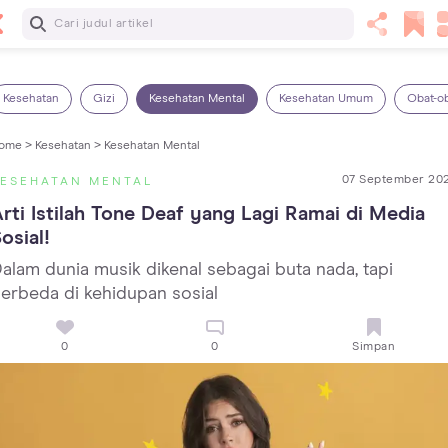
Baca Selanjutnya
7 Penyebab Sakit Tenggorokan pada Anak dan Cara
Mengatasinya
Kesehatan
Gizi
Kesehatan Mental
Kesehatan Umum
Obat-o
ome >
Kesehatan >
Kesehatan Mental
07 September 20
KESEHATAN MENTAL
rti Istilah Tone Deaf yang Lagi Ramai di Media 
osial!
alam dunia musik dikenal sebagai buta nada, tapi
erbeda di kehidupan sosial
0
0
Simpan