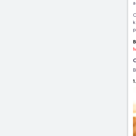
a
O
k
p
B
M
C
B
1