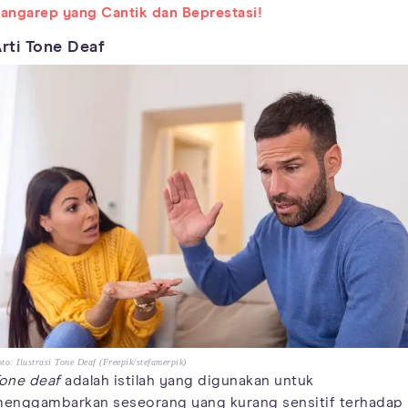
angarep yang Cantik dan Beprestasi!
rti Tone Deaf
to: Ilustrasi Tone Deaf (Freepik/stefamerpik)
one deaf
adalah istilah yang digunakan untuk
enggambarkan seseorang yang kurang sensitif terhadap