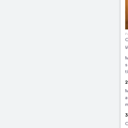
F
O
y
M
s
t
2
M
a
m
3
O