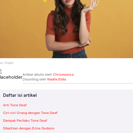
to:
Freepik
Artikel ditulis oleh
Chrismonica
Disunting oleh
Nadila Eldia
Daftar isi artikel
Arti Tone Deaf
Ciri-ciri Orang dengan Tone Deaf
Dampak Perilaku Tone Deaf
Dikaitkan dengan Erina Gudono