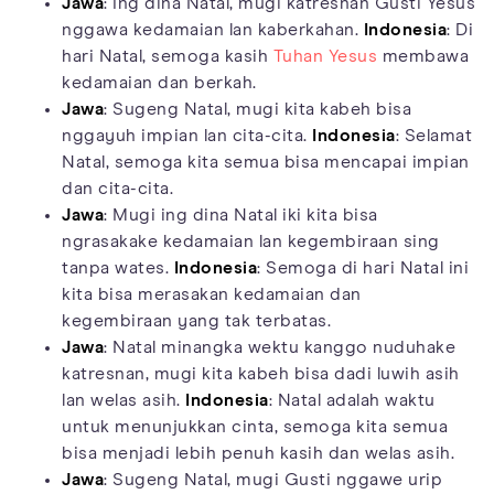
Jawa
: Ing dina Natal, mugi katresnan Gusti Yesus
nggawa kedamaian lan kaberkahan.
Indonesia
: Di
hari Natal, semoga kasih
Tuhan Yesus
membawa
kedamaian dan berkah.
Jawa
: Sugeng Natal, mugi kita kabeh bisa
nggayuh impian lan cita-cita.
Indonesia
: Selamat
Natal, semoga kita semua bisa mencapai impian
dan cita-cita.
Jawa
: Mugi ing dina Natal iki kita bisa
ngrasakake kedamaian lan kegembiraan sing
tanpa wates.
Indonesia
: Semoga di hari Natal ini
kita bisa merasakan kedamaian dan
kegembiraan yang tak terbatas.
Jawa
: Natal minangka wektu kanggo nuduhake
katresnan, mugi kita kabeh bisa dadi luwih asih
lan welas asih.
Indonesia
: Natal adalah waktu
untuk menunjukkan cinta, semoga kita semua
bisa menjadi lebih penuh kasih dan welas asih.
Jawa
: Sugeng Natal, mugi Gusti nggawe urip