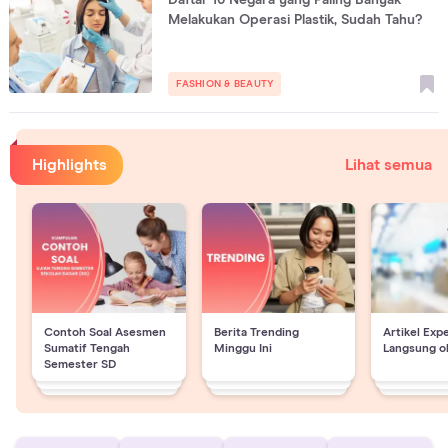
Daftar 10 Negara yang Paling Banyak
Melakukan Operasi Plastik, Sudah Tahu?
FASHION & BEAUTY
Highlights
Lihat semua
Contoh Soal Asesmen
Berita Trending
Artikel Exp
Sumatif Tengah
Minggu Ini
Langsung o
Semester SD