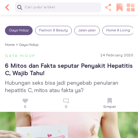
Baca Selanjutnya
13 Rekomendasi RSGM dan Klinik Gigi di Jakarta
yang Terbaik dan Terpercaya
Gaya Hidup
Fashion & Beauty
Jalan-jalan
Home & Living
Home >
Gaya Hidup
24 February 2020
GAYA HIDUP
6 Mitos dan Fakta seputar Penyakit Hepatitis 
C, Wajib Tahu!
Hubungan seks bisa jadi penyebab penularan
hepatitis C, mitos atau fakta ya?
0
0
Simpan