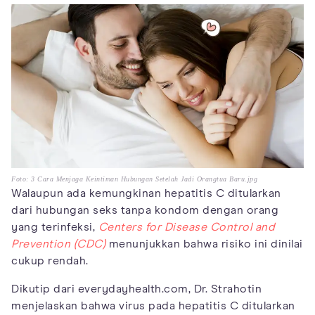
Foto: 3 Cara Menjaga Keintiman Hubungan Setelah Jadi Orangtua Baru.jpg
Walaupun ada kemungkinan hepatitis C ditularkan
dari hubungan seks tanpa kondom dengan orang
yang terinfeksi,
Centers for Disease Control and
Prevention (CDC)
menunjukkan bahwa risiko ini dinilai
cukup rendah.
Dikutip dari everydayhealth.com, Dr. Strahotin
menjelaskan bahwa virus pada hepatitis C ditularkan