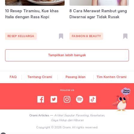
10 Resep Tiramisu, Kue khas
8 Cara Merawat Rambut yang
Italia dengan Rasa Kopi
Diwarnai agar Tidak Rusak
RESEP KELUARGA
FASHION & BEAUTY
Tampilkan lebih banyak
FAQ
Tentang Orami
Pasang iklan
Tim Konten Orami
FOLLOW US
Orami Articles —
Artikel Seputar Parenting, Kesehatan,
Gaya Hidup dan Hiburan
Copyright ©
2026
Orami. All rights reserved.