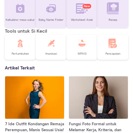
New
Kalkulator masa subur
Baby Name Finder
Worksheet Anak
Resep
Tools untuk Si Kecil
Pertumbuhan
Imunisasi
MPASI
Pencapaian
Artikel Terkait
7 Ide Outfit Kondangan Remaja
Fungsi Foto Formal untuk
Perempuan, Manis Sesuai Usia!
Melamar Kerja, Kriteria, dan