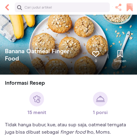
Banana Oatmeal Finger
Food
0
Simpan
Informasi Resep
15 menit
1 porsi
Tidak hanya bubur, kue, atau sup saja, oatmeal ternyata
juga bisa dibuat sebagai
finger food
lho, Moms.