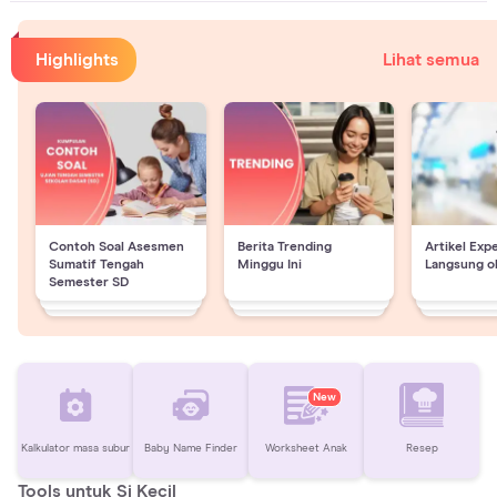
Highlights
Lihat semua
Contoh Soal Asesmen
Berita Trending
Artikel Exp
Sumatif Tengah
Minggu Ini
Langsung o
Semester SD
New
Kalkulator masa subur
Baby Name Finder
Worksheet Anak
Resep
Tools untuk Si Kecil