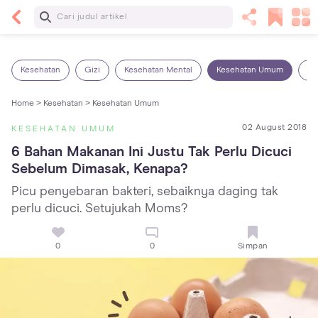
Baca Selanjutnya
7 Penyebab Sakit Tenggorokan pada Anak dan
Cara Mengatasinya
Kesehatan
Gizi
Kesehatan Mental
Kesehatan Umum
Ob
Home >
Kesehatan >
Kesehatan Umum
02 August 2018
KESEHATAN UMUM
6 Bahan Makanan Ini Justu Tak Perlu Dicuci 
Sebelum Dimasak, Kenapa?
Picu penyebaran bakteri, sebaiknya daging tak
perlu dicuci. Setujukah Moms?
0
0
Simpan