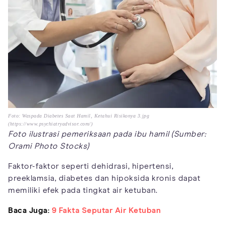
Foto: Waspada Diabetes Saat Hamil, Ketahui Risikonya 3.jpg
(https://www.psychiatryadvisor.com/)
Foto ilustrasi pemeriksaan pada ibu hamil (Sumber:
Orami Photo Stocks)
Faktor-faktor seperti dehidrasi, hipertensi,
preeklamsia, diabetes dan hipoksida kronis dapat
memiliki efek pada tingkat air ketuban.
Baca Juga:
9 Fakta Seputar Air Ketuban