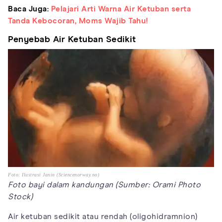
Baca Juga:
Pelajari Arti Warna Air Ketuban serta
Tanda Kebocoran, Moms Wajib Tahu!
Penyebab Air Ketuban Sedikit
Foto: Ilustrasi Janin (Sciencenorway.no)
Foto bayi dalam kandungan (Sumber: Orami Photo
Stock)
Air ketuban sedikit atau rendah (oligohidramnion)