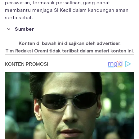
perawatan, termasuk persalinan, yang dapat
membantu menjaga Si Kecil dalam kandungan aman
serta sehat.
Sumber
https://www.babycenter.com/pregnancy/health-and-
safety/low-amniotic-fluid-
Konten di bawah ini disajikan oleh advertiser.
oligohydramnios_1199460#:~:text=If%20you're%20found%20to,
Tim Redaksi Orami tidak terlibat dalam materi konten ini.
the%20level%20of%20amniotic%20fluid.
https://www.ncbi.nlm.nih.gov/pubmed/8309665
https://pubmed.ncbi.nlm.nih.gov/8416460/
https://americanpregnancy.org/pregnancy-
complications/oligohydramnios/
https://www.whattoexpect.com/pregnancy/pregnancy-
health/complications/oligohydramnios.aspx
https://my.clevelandclinic.org/health/diseases/22179-
oligohydramnios#symptoms-and-causes