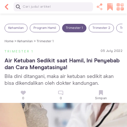
Baca Selanjutnya
Sariawan pada Anak: Penyebab, Cara Mengatasi
dan Mencegahnya
Kehamilan
Program Hamil
Trimester 1
Trimester 2
Trim
Home >
Kehamilan >
Trimester 1
05 July 2022
TRIMESTER 1
Air Ketuban Sedikit saat Hamil, Ini Penyebab 
dan Cara Mengatasinya!
Bila dini ditangani, maka air ketuban sedikit akan
bisa dikendalikan oleh dokter kandungan.
0
0
Simpan