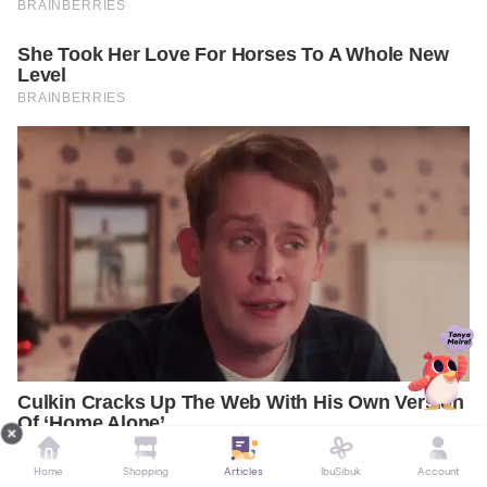
Home
Shopping
Articles
IbuSibuk
Account