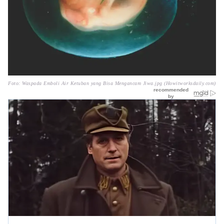
Foto: Waspada Emboli Air Ketuban yang Bisa Mengancam Jiwa.jpg (Howitworksdaily.com)