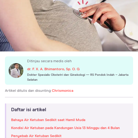
Ditinjau secara medis oleh
dr. F. X. A. Bhimantoro, Sp. O. G
Dokter Spesialis Obstetri dan Ginekologi
— RS Pondok Indah – Jakarta
Selatan
Artikel ditulis dan disunting
Chrismonica
Daftar isi artikel
Bahaya Air Ketuban Sedikit saat Hamil Muda
Kondisi Air Ketuban pada Kandungan Usia 13 Minggu dan 4 Bulan
Penyebab Air Ketuban Sedikit