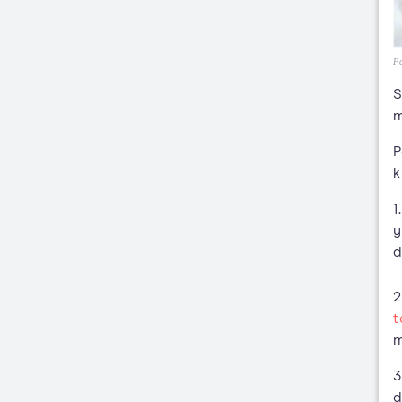
Fo
S
m
P
k
1
y
d
2
t
m
3
d