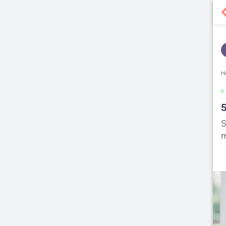
H
5
S
m