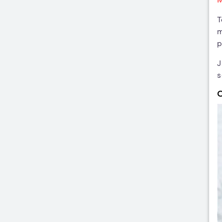
T
m
p
J
s
C