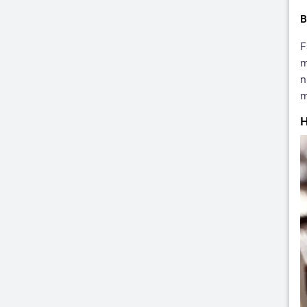
B
F
m
n
m
H