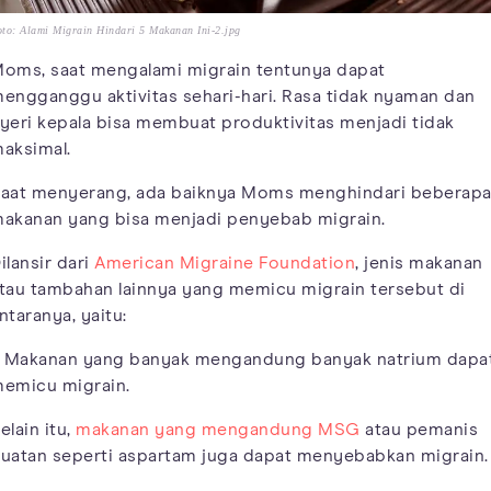
to: Alami Migrain Hindari 5 Makanan Ini-2.jpg
oms, saat mengalami migrain tentunya dapat
engganggu aktivitas sehari-hari. Rasa tidak nyaman dan
yeri kepala bisa membuat produktivitas menjadi tidak
aksimal.
aat menyerang, ada baiknya Moms menghindari beberap
akanan yang bisa menjadi penyebab migrain.
ilansir dari
American Migraine Foundation
, jenis makanan
tau tambahan lainnya yang memicu migrain tersebut di
ntaranya, yaitu:
. Makanan yang banyak mengandung banyak natrium dapa
emicu migrain.
elain itu,
makanan yang mengandung MSG
atau pemanis
uatan seperti aspartam juga dapat menyebabkan migrain.