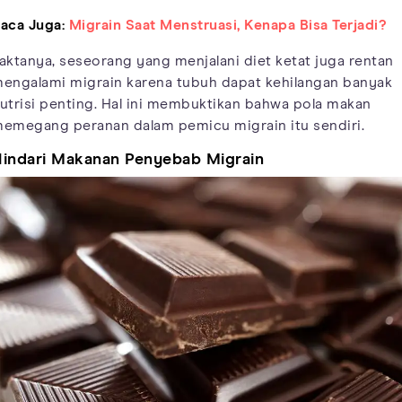
aca Juga:
Migrain Saat Menstruasi, Kenapa Bisa Terjadi?
aktanya, seseorang yang menjalani diet ketat juga rentan
engalami migrain karena tubuh dapat kehilangan banyak
utrisi penting. Hal ini membuktikan bahwa pola makan
emegang peranan dalam pemicu migrain itu sendiri.
indari Makanan Penyebab Migrain