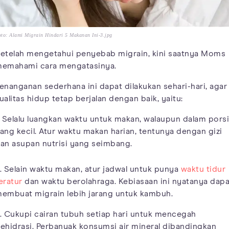
to: Alami Migrain Hindari 5 Makanan Ini-3.jpg
etelah mengetahui penyebab migrain, kini saatnya Moms
emahami cara mengatasinya.
enanganan sederhana ini dapat dilakukan sehari-hari, agar
ualitas hidup tetap berjalan dengan baik, yaitu:
. Selalu luangkan waktu untuk makan, walaupun dalam porsi
ang kecil. Atur waktu makan harian, tentunya dengan gizi
an asupan nutrisi yang seimbang.
. Selain waktu makan, atur jadwal untuk punya
waktu tidur
eratur
dan waktu berolahraga. Kebiasaan ini nyatanya dapa
embuat migrain lebih jarang untuk kambuh.
. Cukupi cairan tubuh setiap hari untuk mencegah
ehidrasi. Perbanyak konsumsi air mineral dibandingkan