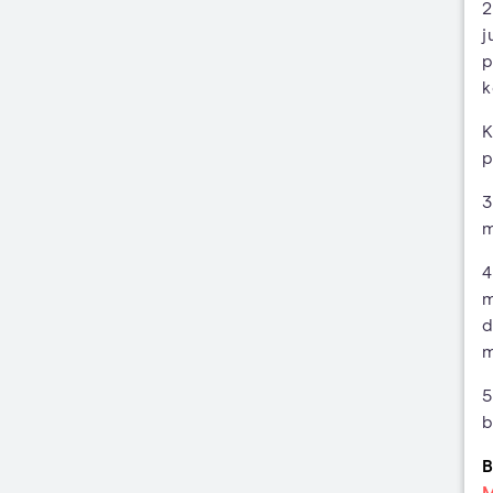
2
j
p
k
K
p
3
m
4
m
d
m
5
b
B
M