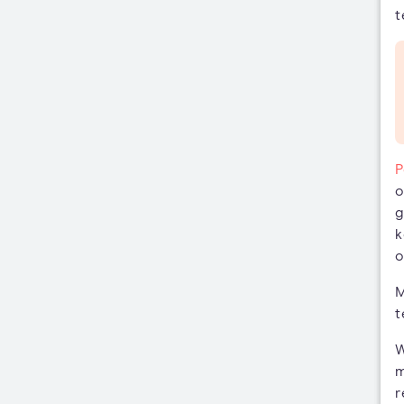
t
P
o
g
k
o
M
t
W
m
r