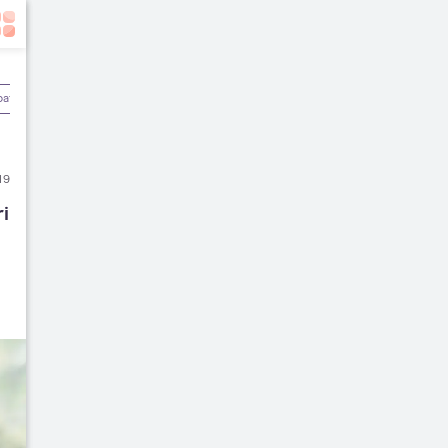
batan
Olahraga & Kebugaran
Rekomendasi Dokter
19
i