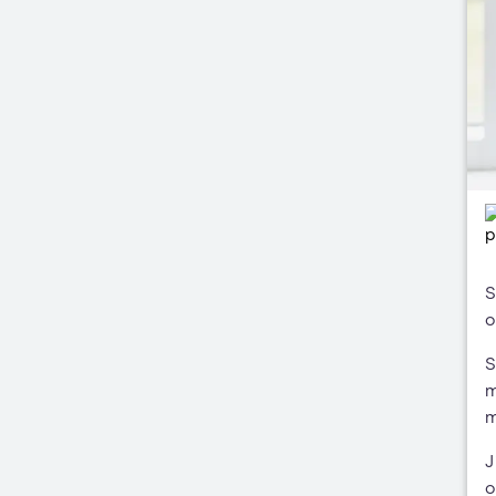
S
o
S
m
m
J
o