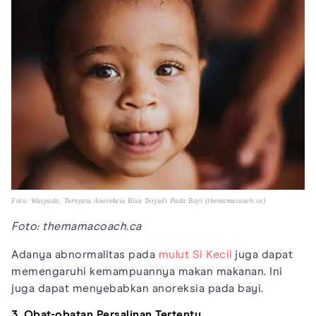
Foto: Waspada, Ternyata Anoreksia Bisa Terjadi Pada Bayi (themamacoach.ca)
Foto: themamacoach.ca
Adanya abnormalitas pada
mulut Si Kecil
juga dapat
memengaruhi kemampuannya makan makanan. Ini
juga dapat menyebabkan anoreksia pada bayi.
3. Obat-obatan Persalinan Tertentu