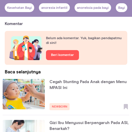
Kesehatan Bayi
anorexia infantil
anoreksia pada bayi
Bayi
Komentar
Belum ada komentar. Yuk, bagikan pendapatmu
di sini!
Beri komentar
Baca selanjutnya
Cegah Stunting Pada Anak dengan Menu
MPASI Ini
NEWBORN
Gizi Ibu Menyusui Berpengaruh Pada ASI,
Benarkah?