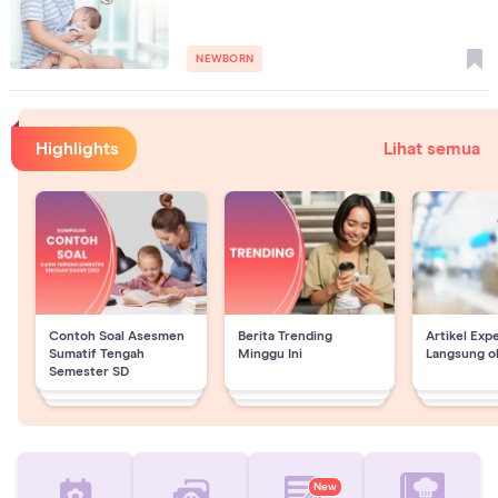
NEWBORN
Highlights
Lihat semua
Contoh Soal Asesmen
Berita Trending
Artikel Exp
Sumatif Tengah
Minggu Ini
Langsung o
Semester SD
New