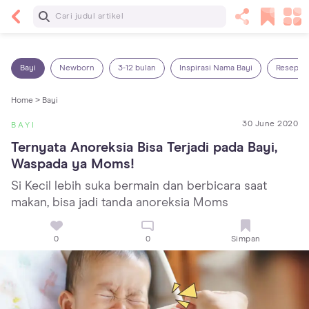
Baca Selanjutnya
Panas Dalam pada Anak: Gejala, Penyebab dan
Cara Mengatasinya!
Bayi
Newborn
3-12 bulan
Inspirasi Nama Bayi
Resep M
Home >
Bayi
30 June 2020
BAYI
Ternyata Anoreksia Bisa Terjadi pada Bayi, 
Waspada ya Moms!
Si Kecil lebih suka bermain dan berbicara saat
makan, bisa jadi tanda anoreksia Moms
0
0
Simpan