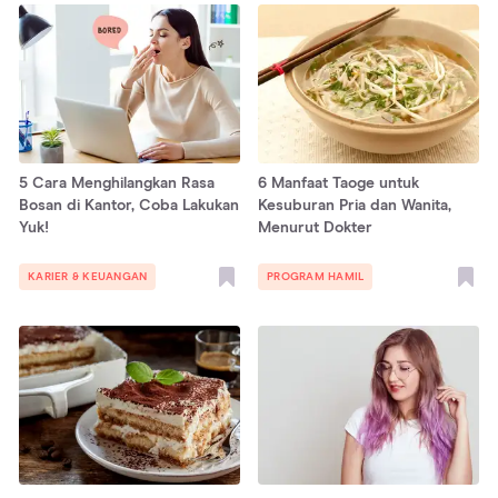
5 Cara Menghilangkan Rasa
6 Manfaat Taoge untuk
Bosan di Kantor, Coba Lakukan
Kesuburan Pria dan Wanita,
Yuk!
Menurut Dokter
KARIER & KEUANGAN
PROGRAM HAMIL