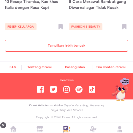
10 Resep Tiramisu, Kue khas
8 Cara Merawat Rambut yang
Italia dengan Rasa Kopi
Diwarnai agar Tidak Rusak
RESEP KELUARGA
FASHION & BEAUTY
Tampilkan lebih banyak
FAQ
Tentang Orami
Pasang iklan
Tim Konten Orami
FOLLOW US
Orami Articles —
Artikel Seputar Parenting, Kesehatan,
Gaya Hidup dan Hiburan
Copyright ©
2026
Orami. All rights reserved.