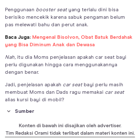
Penggunaan
booster seat
yang terlalu dini bisa
berisiko mencekik karena sabuk pengaman belum
pas melewati bahu dan perut anak.
Baca Juga:
Mengenal Bisolvon, Obat Batuk Berdahak
yang Bisa Diminum Anak dan Dewasa
Nah,
itu dia Moms penjelasan apakah car seat bayi
perlu digunakan hingga cara menggunakannya
dengan benar.
Jadi, penjelasan apakah
car seat
bayi perlu masih
membuat Moms dan Dads ragu memakai
car seat
alias kursi bayi di mobil?
Sumber
https://www.mayoclinic.org/healthy-lifestyle/infant-and-
toddler-health/in-depth/car-seat-safety/art-20043939
Konten di bawah ini disajikan oleh advertiser.
https://www.webmd.com/parenting/baby/stay-safe-in-car
Tim Redaksi Orami tidak terlibat dalam materi konten ini.
https://kidshealth.org/en/parents/auto-baby-toddler.html