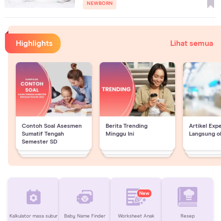
NEWBORN
Highlights
Lihat semua
Contoh Soal Asesmen
Berita Trending
Artikel Exp
Sumatif Tengah
Minggu Ini
Langsung o
Semester SD
New
Kalkulator masa subur
Baby Name Finder
Worksheet Anak
Resep