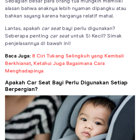
Sebagian besar para orang tua mungkin memiliki
alasan bahwa anaknya lebih nyaman dipangku atau
bahkan sayang karena harganya relatif mahal.
Lantas, apakah
car seat
bayi perlu digunakan?
Seberapa penting
car seat
untuk Si Kecil? Simak
penjelasannya di bawah ini!
Baca Juga:
8 Ciri Tukang Selingkuh yang Kembali
Berkhianat, Ketahui Juga Bagaimana Cara
Menghadapinya
Apakah Car Seat Bayi Perlu Digunakan Setiap
Berpergian?