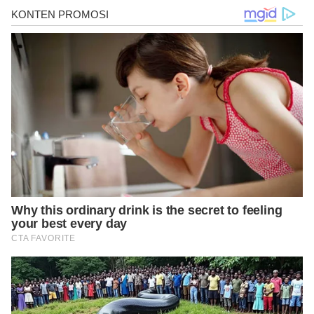
https://www.nidirect.gov.uk/articles/child-car-seats-restraints-
and-seat-belts#toc-0