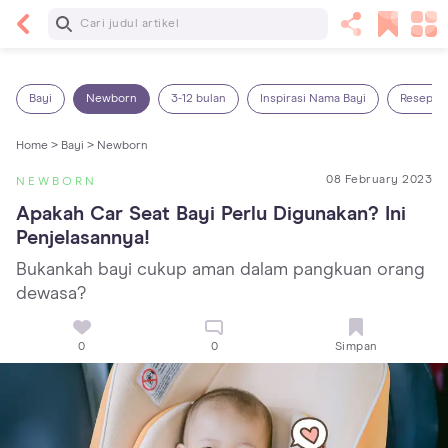
Baca Selanjutnya
13 Rekomendasi RSGM dan Klinik Gigi di Jakarta
yang Terbaik dan Terpercaya
Bayi
Newborn
3-12 bulan
Inspirasi Nama Bayi
Resep M
Home >
Bayi >
Newborn
08 February 2023
NEWBORN
Apakah Car Seat Bayi Perlu Digunakan? Ini 
Penjelasannya!
Bukankah bayi cukup aman dalam pangkuan orang
dewasa?
0
0
Simpan