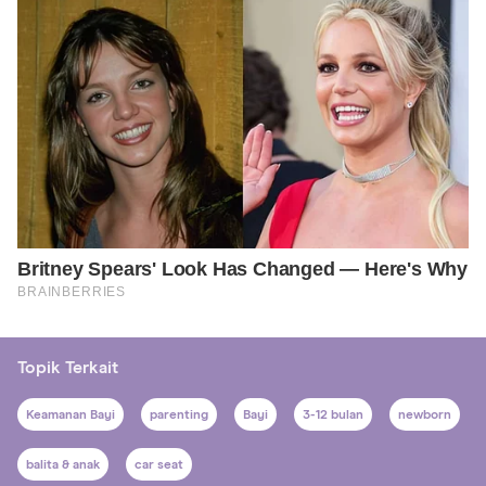
Topik Terkait
Keamanan Bayi
parenting
Bayi
3-12 bulan
newborn
balita & anak
car seat