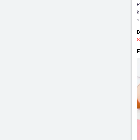
P
k
s
B
S
F