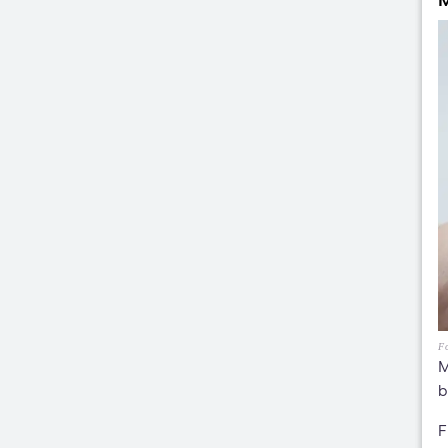
Fo
M
b
F