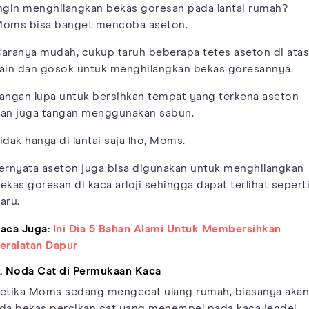
ngin menghilangkan bekas goresan pada lantai rumah?
oms bisa banget mencoba aseton.
aranya mudah, cukup taruh beberapa tetes aseton di atas
ain dan gosok untuk menghilangkan bekas goresannya.
angan lupa untuk bersihkan tempat yang terkena aseton
an juga tangan menggunakan sabun.
idak hanya di lantai saja lho, Moms.
ernyata aseton juga bisa digunakan untuk menghilangkan
ekas goresan di kaca arloji sehingga dapat terlihat sepert
aru.
aca Juga:
Ini Dia 5 Bahan Alami Untuk Membersihkan
eralatan Dapur
. Noda Cat di Permukaan Kaca
etika Moms sedang mengecat ulang rumah, biasanya akan
da bekas percikan cat yang menempel pada kaca jendel