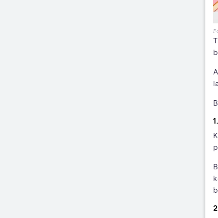
Fo
T
b
A
l
B
1
K
p
B
k
b
2