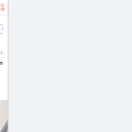
r 3
Pascamelahirkan
22
 