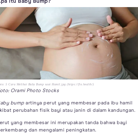
pa Itu Baby Bump?
to: 5 Cara Melihat Baby Bump saat Hamil.jpg (https://flo.health/)
oto: Orami Photo Stocks
aby bump
artinya perut yang membesar pada ibu hamil
kibat perubahan fisik bayi atau janin di dalam kandungan.
erut yang membesar ini merupakan tanda bahwa bayi
erkembang dan mengalami peningkatan.