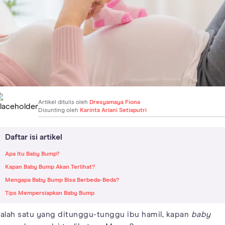
Artikel ditulis oleh
Dresyamaya Fiona
Disunting oleh
Karinta Ariani Setiaputri
Daftar isi artikel
Apa Itu Baby Bump?
Kapan Baby Bump Akan Terlihat?
Mengapa Baby Bump Bisa Berbeda-Beda?
Tips Mempersiapkan Baby Bump
alah satu yang ditunggu-tunggu ibu hamil, kapan
baby