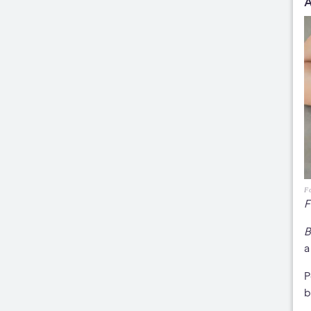
A
Fo
F
B
a
P
b