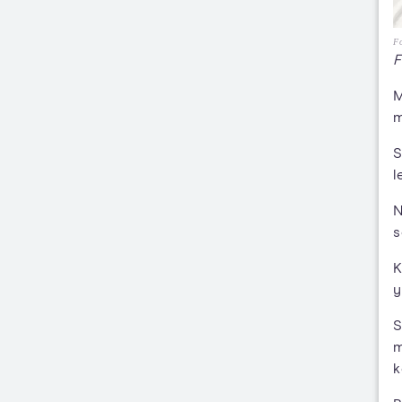
Fo
F
M
m
S
l
N
s
K
y
S
m
k