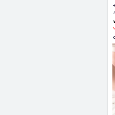
H
y
B
M
K