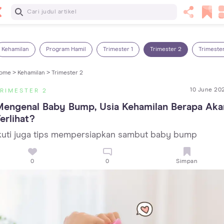
Baca Selanjutnya
7 Penyebab Sakit Tenggorokan pada Anak dan Cara
Mengatasinya
Kehamilan
Program Hamil
Trimester 1
Trimester 2
Trimeste
ome >
Kehamilan >
Trimester 2
10 June 20
RIMESTER 2
engenal Baby Bump, Usia Kehamilan Berapa Akan
erlihat?
kuti juga tips mempersiapkan sambut baby bump
0
0
Simpan