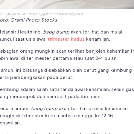
to: Baby Bump Saat Hamil 3.jpg (https://babycaremag.com/)
oto: Orami Photo Stocks
elansir Healthline,
baby bump
akan terlihat dan mulai
uncul saat usia awal
trimester kedua
kehamilan.
ebagian orang mungkin akan terlihat benjolan kehamilan i
ebih awal di terimester pertama atau saat 2-4 bulan.
amun, ini biasanya disebabkan oleh perut yang kembung
erta pembengkakan pada perut.
embung adalah salah satu tanda awal kehamilan, selain gas
ang menumpuk dan sembelit pada ibu hamil.
ecara umum,
baby bump
akan terlihat di usia kehamilan
enginjak trimester kedua antara minggu ke 12-16
ehamilan.