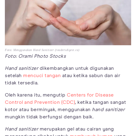
Foto: Menggunakan Hand Sanitizer (readersdigest.ca)
Foto: Orami Photo Stocks
Hand sanitizer
dikembangkan untuk digunakan
setelah
mencuci tangan
atau ketika sabun dan air
tidak tersedia.
Oleh karena itu, mengutip
Centers for Disease
Control and Prevention (CDC)
, ketika tangan sangat
kotor atau berminyak, menggunakan
hand sanitizer
mungkin tidak berfungsi dengan baik.
Hand sanitizer
merupakan gel atau cairan yang