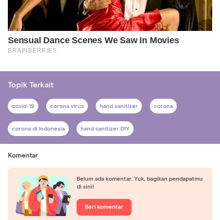
Topik Terkait
covid-19
corona virus
hand sanitizer
corona
corona di Indonesia
hand sanitizer DIY
Komentar
Belum ada komentar. Yuk, bagikan pendapatmu
di sini!
Beri komentar