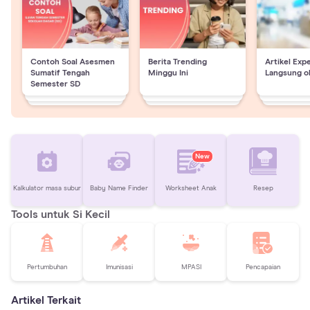
Contoh Soal Asesmen
Berita Trending
Artikel Exp
Sumatif Tengah
Minggu Ini
Langsung o
Semester SD
New
Kalkulator masa subur
Baby Name Finder
Worksheet Anak
Resep
Tools untuk Si Kecil
Pertumbuhan
Imunisasi
MPASI
Pencapaian
Artikel Terkait