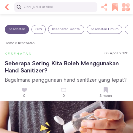
Baca Selanjutnya
Sariawan pada Anak: Penyebab, Cara Mengatasi
dan Mencegahnya
Kesehatan
Gizi
Kesehatan Mental
Kesehatan Umum
Ob
Home >
Kesehatan
08 April 2020
KESEHATAN
Seberapa Sering Kita Boleh Menggunakan 
Hand Sanitizer?
Bagaimana penggunaan hand sanitizer yang tepat?
0
0
Simpan