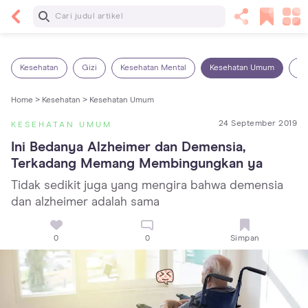
Baca Selanjutnya
Kebutuhan Cairan Anak yang Harus Dipenuhi
Sesuai Usianya
Kesehatan
Gizi
Kesehatan Mental
Kesehatan Umum
Ob
Home >
Kesehatan >
Kesehatan Umum
24 September 2019
KESEHATAN UMUM
Ini Bedanya Alzheimer dan Demensia, 
Terkadang Memang Membingungkan ya
Tidak sedikit juga yang mengira bahwa demensia
dan alzheimer adalah sama
0
0
Simpan