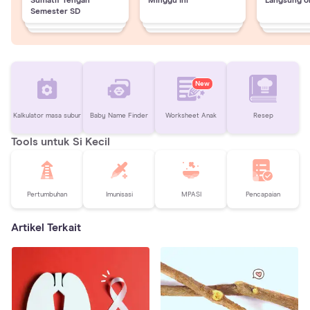
Sumatif Tengah
Minggu Ini
Langsung o
Semester SD
New
Kalkulator masa subur
Baby Name Finder
Worksheet Anak
Resep
Tools untuk Si Kecil
Pertumbuhan
Imunisasi
MPASI
Pencapaian
Artikel Terkait