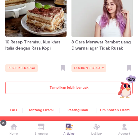
10 Resep Tiramisu, Kue khas
8 Cara Merawat Rambut yang
Italia dengan Rasa Kopi
Diwarnai agar Tidak Rusak
RESEP KELUARGA
FASHION & BEAUTY
Tampilkan lebih banyak
FAQ
Tentang Orami
Pasang iklan
Tim Konten Orami
FOLLOW US
Home
Shopping
Articles
IbuSibuk
Account