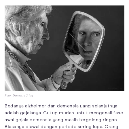
Foto: Demensia 2.jpg
Bedanya alzheimer dan demensia yang selanjutnya
adalah gejalanya. Cukup mudah untuk mengenali fase
awal gejala demensia yang masih tergolong ringan.
Biasanya diawal dengan periode sering lupa. Orang