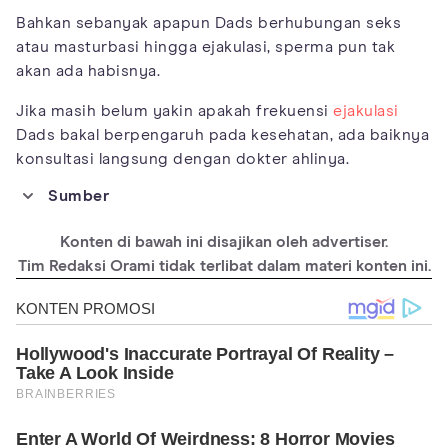
Bahkan sebanyak apapun Dads berhubungan seks
atau masturbasi hingga ejakulasi, sperma pun tak
akan ada habisnya.
Jika masih belum yakin apakah frekuensi
ejakulasi
Dads bakal berpengaruh pada kesehatan, ada baiknya
konsultasi langsung dengan dokter ahlinya.
Sumber
https://www.healthline.com/health/mens-health/how-often-
should-a-man-ejaculate
Konten di bawah ini disajikan oleh advertiser.
https://www.dailymail.co.uk/health/article-
Tim Redaksi Orami tidak terlibat dalam materi konten ini.
4666798/Ejaculating-significantly-reduces-risk-cancer.html
https://www.medicalnewstoday.com/articles/326586#what-is-
normal
https://www.plannedparenthood.org/learn/sex-pleasure-and-
sexual-dysfunction/masturbation
https://www.health.harvard.edu/mens-
health/ejaculation_frequency_and_prostate_cancer