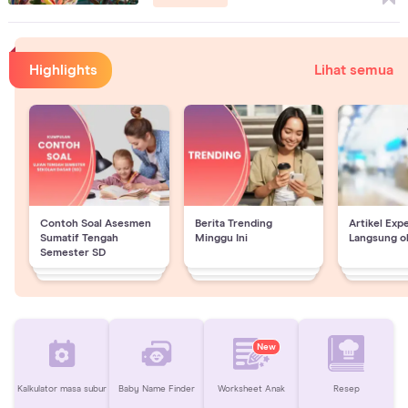
Highlights
Lihat semua
Contoh Soal Asesmen
Berita Trending
Artikel Exp
Sumatif Tengah
Minggu Ini
Langsung o
Semester SD
New
Kalkulator masa subur
Baby Name Finder
Worksheet Anak
Resep