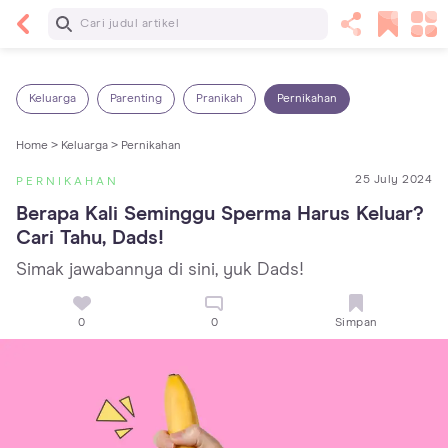
Baca Selanjutnya
Sariawan pada Anak: Penyebab, Cara Mengatasi
dan Mencegahnya
Keluarga
Parenting
Pranikah
Pernikahan
Home >
Keluarga >
Pernikahan
25 July 2024
PERNIKAHAN
Berapa Kali Seminggu Sperma Harus Keluar? 
Cari Tahu, Dads!
Simak jawabannya di sini, yuk Dads!
0
0
Simpan