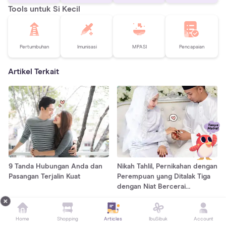
Tools untuk Si Kecil
Pertumbuhan
Imunisasi
MPASI
Pencapaian
Artikel Terkait
9 Tanda Hubungan Anda dan
Nikah Tahlil, Pernikahan dengan
Pasangan Terjalin Kuat
Perempuan yang Ditalak Tiga
dengan Niat Bercerai
Setelahnya
PERNIKAHAN
PERNIKAHAN
Home
Shopping
Articles
IbuSibuk
Account