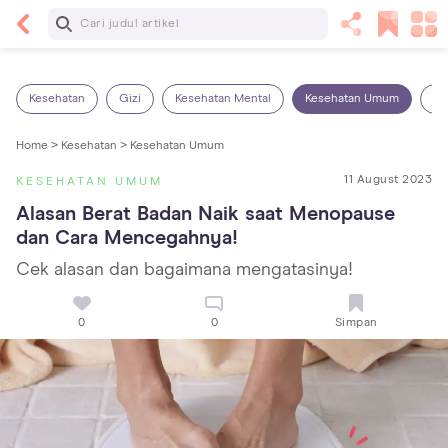
Baca Selanjutnya
13 Rekomendasi RSGM dan Klinik Gigi di Jakarta
yang Terbaik dan Terpercaya
Kesehatan
Gizi
Kesehatan Mental
Kesehatan Umum
Ob
Home >
Kesehatan >
Kesehatan Umum
11 August 2023
KESEHATAN UMUM
Alasan Berat Badan Naik saat Menopause 
dan Cara Mencegahnya!
Cek alasan dan bagaimana mengatasinya!
0
0
Simpan