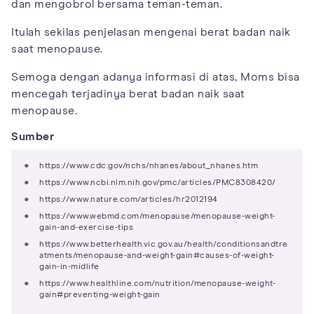
dan mengobrol bersama teman-teman.
Itulah sekilas penjelasan mengenai berat badan naik
saat menopause.
Semoga dengan adanya informasi di atas, Moms bisa
mencegah terjadinya berat badan naik saat
menopause.
Sumber
https://www.cdc.gov/nchs/nhanes/about_nhanes.htm
https://www.ncbi.nlm.nih.gov/pmc/articles/PMC8308420/
https://www.nature.com/articles/hr2012194
https://www.webmd.com/menopause/menopause-weight-
gain-and-exercise-tips
https://www.betterhealth.vic.gov.au/health/conditionsandtre
atments/menopause-and-weight-gain#causes-of-weight-
gain-in-midlife
https://www.healthline.com/nutrition/menopause-weight-
gain#preventing-weight-gain