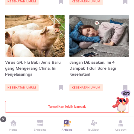
KESEHATAN UMUM
KESEHATAN UMUM
Virus G4, Flu Babi Jenis Baru
Jangan Dibiasakan, Ini 4
yang Menyerang China, Ini
Dampak Tidur Sore bagi
Penjelasannya
Kesehatan!
KESEHATAN UMUM
KESEHATAN UMUM
Tampilkan lebih banyak
Artikel Pilihan Editor
Home
Shopping
Articles
IbuSibuk
Account