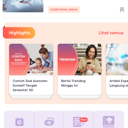
KESEHATAN UMUM
Highlights
Lihat semua
Contoh Soal Asesmen
Berita Trending
Artikel Exp
Sumatif Tengah
Minggu Ini
Langsung o
Semester SD
New