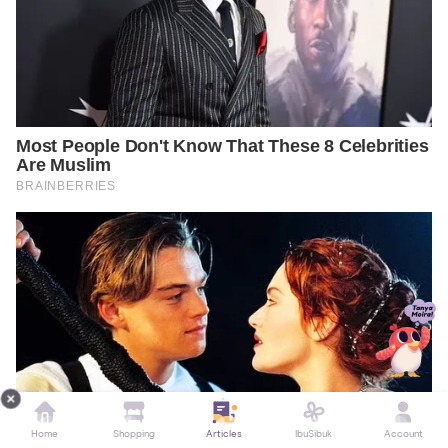
Home
Shopping
Articles
IbuSibuk
Account