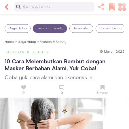
Baca Selanjutnya
13 Rekomendasi RSGM dan Klinik Gigi di Jakarta
yang Terbaik dan Terpercaya
Gaya Hidup
Fashion & Beauty
Jalan-jalan
Home & Living
Home >
Gaya Hidup >
Fashion & Beauty
19 March 2022
FASHION & BEAUTY
10 Cara Melembutkan Rambut dengan 
Masker Berbahan Alami, Yuk Coba!
Coba yuk, cara alami dan ekonomis ini
0
0
Simpan