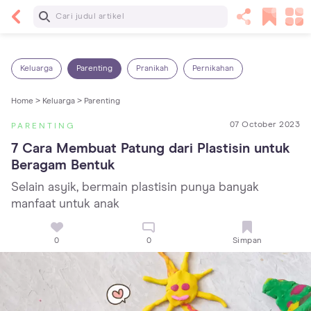
Baca Selanjutnya
5 Manfaat Bermain Masak-Masakan untuk Anak,
Yuk Latih Kreativitas Si Kecil!
Keluarga
Parenting
Pranikah
Pernikahan
Home >
Keluarga >
Parenting
07 October 2023
PARENTING
7 Cara Membuat Patung dari Plastisin untuk 
Beragam Bentuk
Selain asyik, bermain plastisin punya banyak
manfaat untuk anak
0
0
Simpan