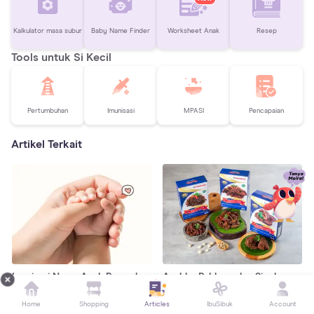
Kalkulator masa subur
Baby Name Finder
Worksheet Anak
Resep
Tools untuk Si Kecil
Pertumbuhan
Imunisasi
MPASI
Pencapaian
Artikel Terkait
Inspirasi Nama Anak Bermakna
Ayahku Pahlawanku, Siapkan
Damai
Surprise Spesial untuk Ayah!
Home
Shopping
Articles
IbuSibuk
Account