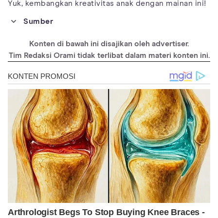
Yuk, kembangkan kreativitas anak dengan mainan ini!
Sumber
https://www.youtube.com/watch?v=G-
5UsqQLCNk&ab_channel=GaleriDIY
Konten di bawah ini disajikan oleh advertiser.
https://www.youtube.com/watch?v=-
Tim Redaksi Orami tidak terlibat dalam materi konten ini.
taMzNBTWMc&ab_channel=GaleriDIY
https://www.youtube.com/watch?
v=4UdccoKvo2E&ab_channel=GaleriDIY
https://www.youtube.com/watch?v=3GCpoe9to-
A&ab_channel=VettyAyu-DIY