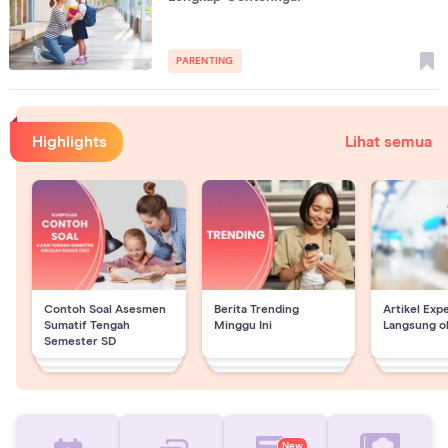
PARENTING
Highlights
Lihat semua
Contoh Soal Asesmen
Berita Trending
Artikel Exp
Sumatif Tengah
Minggu Ini
Langsung o
Semester SD
New