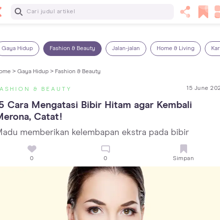
Baca Selanjutnya
14 Rekomendasi Camilan Sehat untuk Anak, Enak dan
Bergizi!
Gaya Hidup
Fashion & Beauty
Jalan-jalan
Home & Living
Kar
ome >
Gaya Hidup >
Fashion & Beauty
15 June 20
ASHION & BEAUTY
5 Cara Mengatasi Bibir Hitam agar Kembali 
erona, Catat!
adu memberikan kelembapan ekstra pada bibir
0
0
Simpan