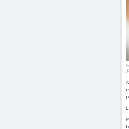
Fo
F
S
m
p
L
P
b