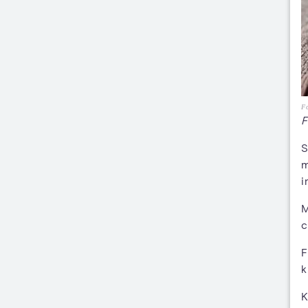
Fo
F
S
m
i
M
c
F
k
K