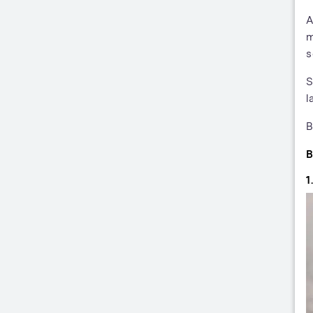
A
m
s
S
l
B
B
1