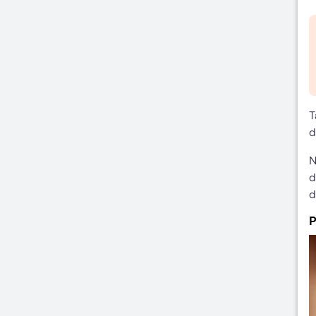
T
d
N
d
d
P