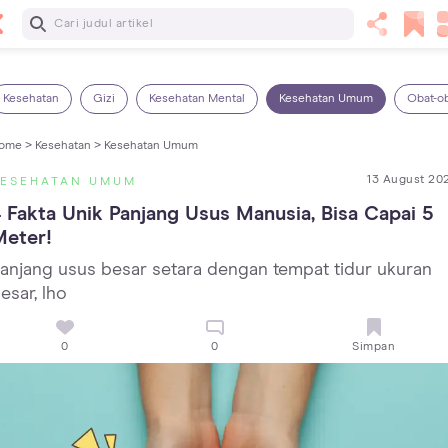
Baca Selanjutnya
Panas Dalam pada Anak: Gejala, Penyebab dan Cara
Mengatasinya!
Kesehatan
Gizi
Kesehatan Mental
Kesehatan Umum
Obat-o
ome >
Kesehatan >
Kesehatan Umum
13 August 20
KESEHATAN UMUM
 Fakta Unik Panjang Usus Manusia, Bisa Capai 5 
Meter!
anjang usus besar setara dengan tempat tidur ukuran
esar, lho
0
0
Simpan