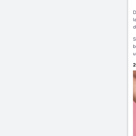
D
l
d
S
b
u
2