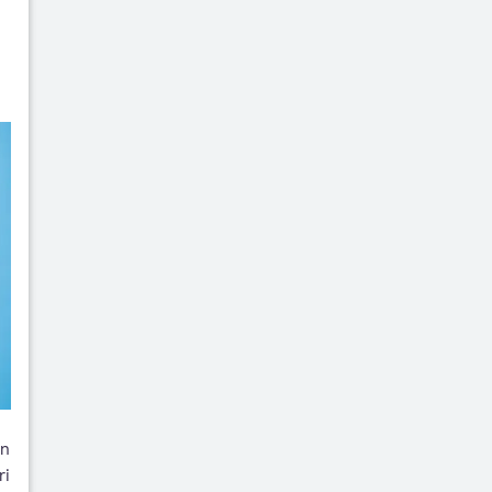
an
ri