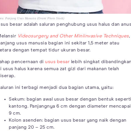
to: Panjang Usus Manusia (Orami Photo Stock)
sus besar adalah saluran penghubung usus halus dan anus
elansir
Videosurgery and Other Miniinvasive Techniques
,
anjang usus manusia bagian ini sekitar 1,5 meter atau
etara dengan tempat tidur ukuran besar.
ahap pencernaan di
usus besar
lebih singkat dibandingka
i usus halus karena semua zat gizi dari makanan telah
iserap.
aluran ini terbagi menjadi dua bagian utama, yaitu:
Sekum: bagian awal usus besar dengan bentuk sepert
kantong. Panjangnya 6 cm dengan diameter mencapai
9 cm.
Kolon asenden: bagian usus besar yang naik dengan
panjang 20 – 25 cm.