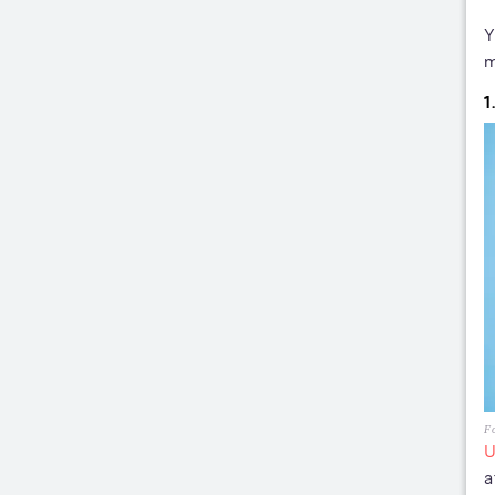
Y
m
1
Fo
U
a