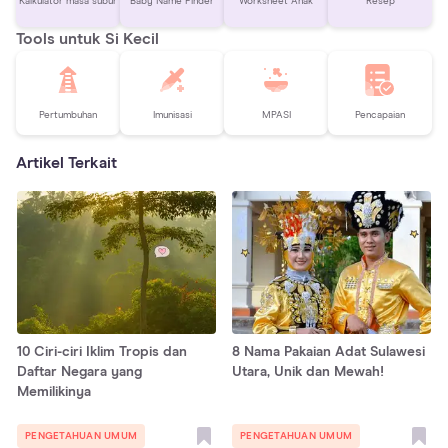
Kalkulator masa subur
Baby Name Finder
Worksheet Anak
Resep
Tools untuk Si Kecil
Pertumbuhan
Imunisasi
MPASI
Pencapaian
Artikel Terkait
10 Ciri-ciri Iklim Tropis dan
8 Nama Pakaian Adat Sulawesi
Daftar Negara yang
Utara, Unik dan Mewah!
Memilikinya
PENGETAHUAN UMUM
PENGETAHUAN UMUM