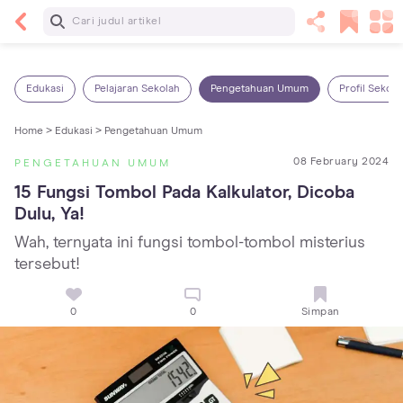
Baca Selanjutnya
Sariawan pada Anak: Penyebab, Cara Mengatasi
dan Mencegahnya
Edukasi
Pelajaran Sekolah
Pengetahuan Umum
Profil Sekola
Home >
Edukasi >
Pengetahuan Umum
08 February 2024
PENGETAHUAN UMUM
15 Fungsi Tombol Pada Kalkulator, Dicoba 
Dulu, Ya!
Wah, ternyata ini fungsi tombol-tombol misterius
tersebut!
0
0
Simpan