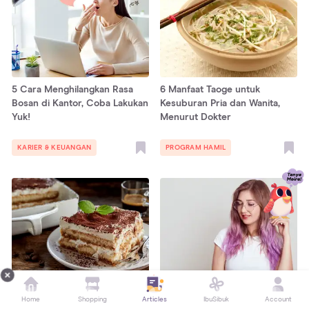
5 Cara Menghilangkan Rasa
6 Manfaat Taoge untuk
Bosan di Kantor, Coba Lakukan
Kesuburan Pria dan Wanita,
Yuk!
Menurut Dokter
KARIER & KEUANGAN
PROGRAM HAMIL
10 Resep Tiramisu, Kue khas
8 Cara Merawat Rambut yang
Home
Shopping
Articles
IbuSibuk
Account
Italia dengan Rasa Kopi
Diwarnai agar Tidak Rusak