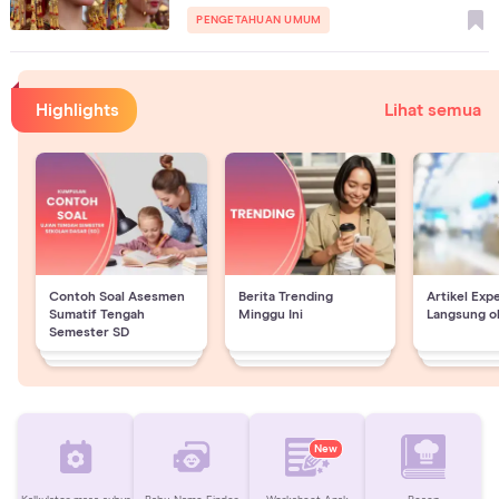
PENGETAHUAN UMUM
Highlights
Lihat semua
Contoh Soal Asesmen
Berita Trending
Artikel Exp
Sumatif Tengah
Minggu Ini
Langsung o
Semester SD
New