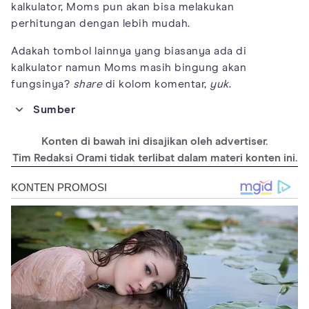
kalkulator, Moms pun akan bisa melakukan
perhitungan dengan lebih mudah.
Adakah tombol lainnya yang biasanya ada di
kalkulator namun Moms masih bingung akan
fungsinya?
share
di kolom komentar,
yuk
.
Sumber
https://www.newsncr.com/national/what-are-the-functions-of-
mc-mr-m-and-m-buttons-in-calculator-have-you-ever-used-
Konten di bawah ini disajikan oleh advertiser.
them/
Tim Redaksi Orami tidak terlibat dalam materi konten ini.
https://www.thesmartogre.com/2020/01/part-1-belajar-fungsi-
mu-mrc-m-gt.html