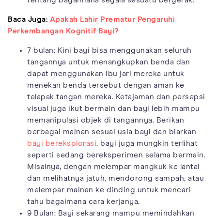
Baca Juga:
Apakah Lahir Prematur Pengaruhi
Perkembangan Kognitif Bayi?
7 bulan: Kini bayi bisa menggunakan seluruh
tangannya untuk menangkupkan benda dan
dapat menggunakan ibu jari mereka untuk
menekan benda tersebut dengan aman ke
telapak tangan mereka. Ketajaman dan persepsi
visual juga ikut bermain dan bayi lebih mampu
memanipulasi objek di tangannya. Berikan
berbagai mainan sesuai usia bayi dan biarkan
bayi bereksplorasi
. bayi juga mungkin terlihat
seperti sedang bereksperimen selama bermain.
Misalnya, dengan melempar mangkuk ke lantai
dan melihatnya jatuh, mendorong sampah, atau
melempar mainan ke dinding untuk mencari
tahu bagaimana cara kerjanya.
9 Bulan: Bayi sekarang mampu memindahkan