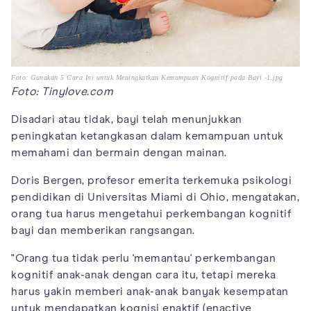
Foto: Gunakan 5 Cara Ini untuk Meningkatkan Kemampuan Kognitif pada Bayi -1.jpg
Foto: Tinylove.com
Disadari atau tidak, bayi telah menunjukkan
peningkatan ketangkasan dalam kemampuan untuk
memahami dan bermain dengan mainan.
Doris Bergen, profesor emerita terkemuka psikologi
pendidikan di Universitas Miami di Ohio, mengatakan,
orang tua harus mengetahui perkembangan kognitif
bayi dan memberikan rangsangan.
"Orang tua tidak perlu 'memantau' perkembangan
kognitif anak-anak dengan cara itu, tetapi mereka
harus yakin memberi anak-anak banyak kesempatan
untuk mendapatkan kognisi enaktif (enactive