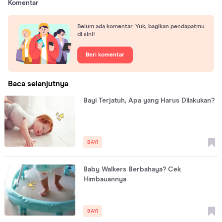
Komentar
Belum ada komentar. Yuk, bagikan pendapatmu
di sini!
Beri komentar
Baca selanjutnya
Bayi Terjatuh, Apa yang Harus Dilakukan?
BAYI
Baby Walkers Berbahaya? Cek
Himbauannya
BAYI