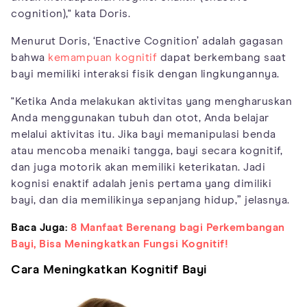
cognition)," kata Doris.
Menurut Doris, ‘Enactive Cognition’ adalah gagasan
bahwa
kemampuan kognitif
dapat berkembang saat
bayi memiliki interaksi fisik dengan lingkungannya.
"Ketika Anda melakukan aktivitas yang mengharuskan
Anda menggunakan tubuh dan otot, Anda belajar
melalui aktivitas itu. Jika bayi memanipulasi benda
atau mencoba menaiki tangga, bayi secara kognitif,
dan juga motorik akan memiliki keterikatan. Jadi
kognisi enaktif adalah jenis pertama yang dimiliki
bayi, dan dia memilikinya sepanjang hidup,” jelasnya.
Baca Juga:
8 Manfaat Berenang bagi Perkembangan
Bayi, Bisa Meningkatkan Fungsi Kognitif!
Cara Meningkatkan Kognitif Bayi