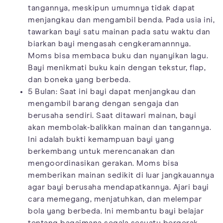
tangannya, meskipun umumnya tidak dapat
menjangkau dan mengambil benda. Pada usia ini,
tawarkan bayi satu mainan pada satu waktu dan
biarkan bayi mengasah cengkeramannnya.
Moms bisa membaca buku dan nyanyikan lagu.
Bayi menikmati buku kain dengan tekstur, flap,
dan boneka yang berbeda.
5 Bulan: Saat ini bayi dapat menjangkau dan
mengambil barang dengan sengaja dan
berusaha sendiri. Saat ditawari mainan, bayi
akan membolak-balikkan mainan dan tangannya.
Ini adalah bukti kemampuan bayi yang
berkembang untuk merencanakan dan
mengoordinasikan gerakan. Moms bisa
memberikan mainan sedikit di luar jangkauannya
agar bayi berusaha mendapatkannya. Ajari bayi
cara memegang, menjatuhkan, dan melempar
bola yang berbeda. Ini membantu bayi belajar
tentang bagaimana segala sesuatu bergerak.