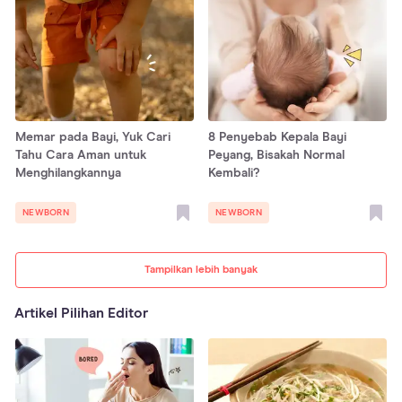
Memar pada Bayi, Yuk Cari
8 Penyebab Kepala Bayi
Tahu Cara Aman untuk
Peyang, Bisakah Normal
Menghilangkannya
Kembali?
NEWBORN
NEWBORN
Tampilkan lebih banyak
Artikel Pilihan Editor