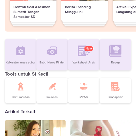
Contoh Soal Asesmen
Berita Trending
Artikel Exp
Sumatif Tengah
Minggu Ini
Langsung o
Semester SD
New
Kalkulator masa subur
Baby Name Finder
Worksheet Anak
Resep
Tools untuk Si Kecil
Pertumbuhan
Imunisasi
MPASI
Pencapaian
Artikel Terkait