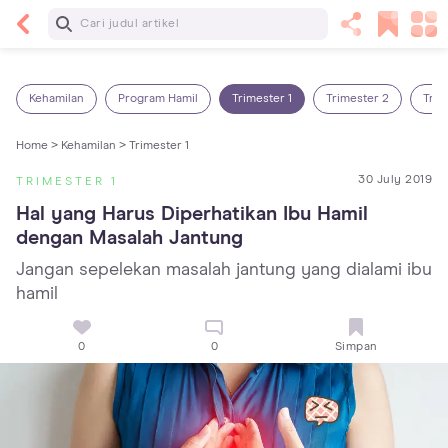
Baca Selanjutnya
Sariawan pada Anak: Penyebab, Cara Mengatasi
dan Mencegahnya
Kehamilan
Program Hamil
Trimester 1
Trimester 2
Trim
Home >
Kehamilan >
Trimester 1
30 July 2019
TRIMESTER 1
Hal yang Harus Diperhatikan Ibu Hamil 
dengan Masalah Jantung
Jangan sepelekan masalah jantung yang dialami ibu
hamil
0
0
Simpan