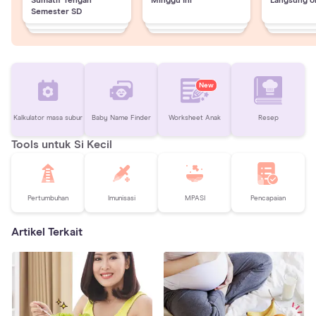
Sumatif Tengah
Minggu Ini
Langsung o
Semester SD
New
Kalkulator masa subur
Baby Name Finder
Worksheet Anak
Resep
Tools untuk Si Kecil
Pertumbuhan
Imunisasi
MPASI
Pencapaian
Artikel Terkait