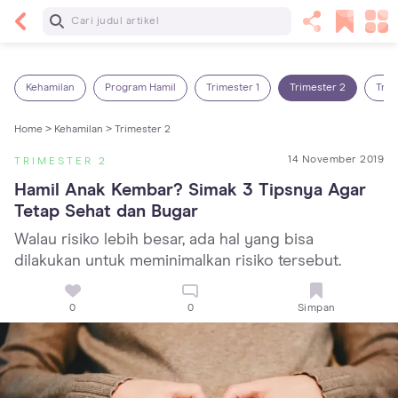
Baca Selanjutnya
13 Rekomendasi RSGM dan Klinik Gigi di Jakarta
yang Terbaik dan Terpercaya
Kehamilan
Program Hamil
Trimester 1
Trimester 2
Trim
Home >
Kehamilan >
Trimester 2
14 November 2019
TRIMESTER 2
Hamil Anak Kembar? Simak 3 Tipsnya Agar 
Tetap Sehat dan Bugar
Walau risiko lebih besar, ada hal yang bisa
dilakukan untuk meminimalkan risiko tersebut.
0
0
Simpan