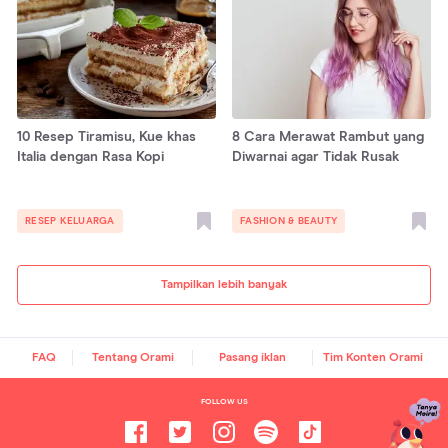
10 Resep Tiramisu, Kue khas
8 Cara Merawat Rambut yang
Italia dengan Rasa Kopi
Diwarnai agar Tidak Rusak
RESEP KELUARGA
FASHION & BEAUTY
Tampilkan lebih banyak
FAQ
Tentang Orami
Pasang iklan
Tim Konten Orami
FOLLOW US