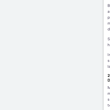
B
a
p
m
d
S
h
I
s
l
2
D
M
m
s
t