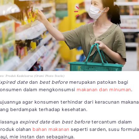
to: Produk Kadaluarsa (Orami Photo Stocks)
xpired date
dan
best before
merupakan patokan bagi
onsumen dalam mengkonsumsi
makanan dan minuman
.
ujuannya agar konsumen terhindar dari keracunan makan
ang berdampak terhadap kesehatan.
iasanya
expired date
dan
best before
tercantum dalam
roduk olahan
bahan makanan
seperti sarden, susu formula
ayi, mie instan dan sebagainya.