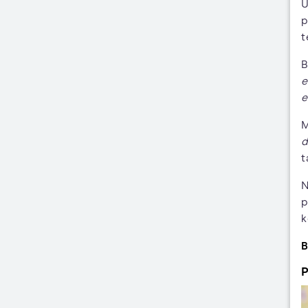
U
p
t
B
e
e
M
d
t
N
p
k
B
P