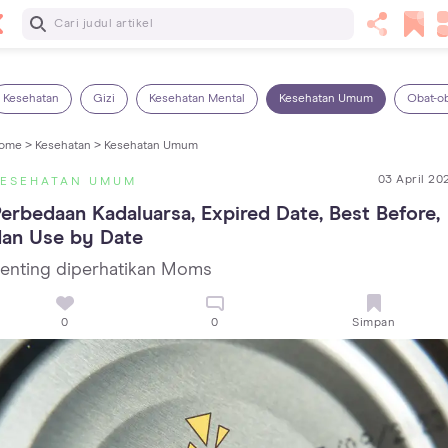
Baca Selanjutnya
Kebutuhan Cairan Anak yang Harus Dipenuhi Sesuai
Usianya
Kesehatan
Gizi
Kesehatan Mental
Kesehatan Umum
Obat-o
ome >
Kesehatan >
Kesehatan Umum
03 April 20
KESEHATAN UMUM
erbedaan Kadaluarsa, Expired Date, Best Before, 
dan Use by Date
enting diperhatikan Moms
0
0
Simpan