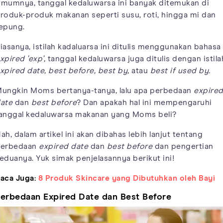
mumnya, tanggal kedaluwarsa ini banyak ditemukan di
roduk-produk makanan seperti susu, roti, hingga mi dan
epung.
iasanya, istilah kadaluarsa ini ditulis menggunakan bahasa
xpired 'exp',
tanggal kedaluwarsa juga ditulis dengan istila
xpired date, best before, best by,
atau
best if used by.
ungkin Moms bertanya-tanya, lalu apa perbedaan
expire
ate
dan
best before
? Dan apakah hal ini mempengaruhi
anggal kedaluwarsa makanan yang Moms beli?
ah, dalam artikel ini akan dibahas lebih lanjut tentang
erbedaan
expired date
dan
best before
dan pengertian
eduanya. Yuk simak penjelasannya berikut ini!
aca Juga:
8 Produk Skincare yang Dibutuhkan oleh Bayi
erbedaan Expired Date dan Best Before