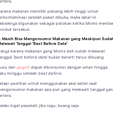
ertera.
arena makanan memiliki peluang lebih tinggi untuk
erkontaminasi setelah paket dibuka, maka label ini
ebaiknya digunakan sebagai patokan ketika Moms membe
roduk tersebut.
. Masih Bisa Mengonsumsi Makanan yang Meskipun Suda
elewati Tanggal 'Best Before Date'
anya karena makanan yang Moms beli sudah melewati
anggal
'best before date'
bukan berarti harus dibuang.
usu dan
yogurt
dapat dikonsumsi dengan aman hingga
atu minggu setelah
best before
.
etapi pastikan untuk menggunakan akal sehat saat
engonsumsi makanan apa pun yang melewati tanggal ya
ertera.
elalu ingat pepatah: jika ragu, buang saja.