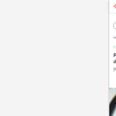
H
P
P