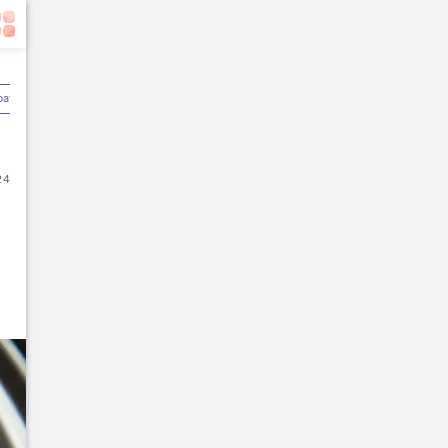
batan
Olahraga & Kebugaran
Rekomendasi Dokter
24