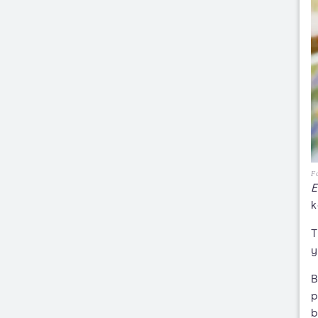
Fo
E
k
T
y
B
p
b