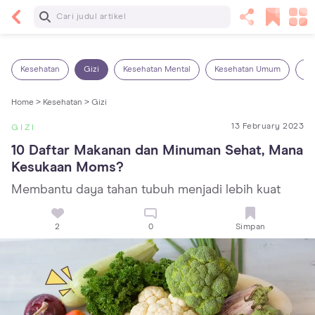
Baca Selanjutnya
Panas Dalam pada Anak: Gejala, Penyebab dan
Cara Mengatasinya!
Kesehatan
Gizi
Kesehatan Mental
Kesehatan Umum
Ob
Home >
Kesehatan >
Gizi
13 February 2023
GIZI
10 Daftar Makanan dan Minuman Sehat, Mana 
Kesukaan Moms?
Membantu daya tahan tubuh menjadi lebih kuat
2
0
Simpan