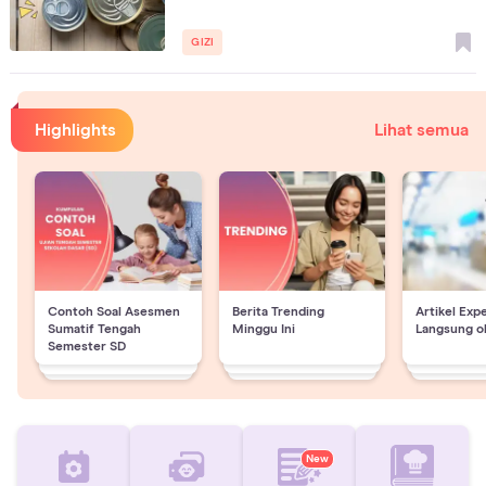
GIZI
Highlights
Lihat semua
Contoh Soal Asesmen
Berita Trending
Artikel Exp
Sumatif Tengah
Minggu Ini
Langsung o
Semester SD
New