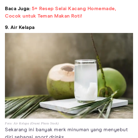
Baca Juga:
5+ Resep Selai Kacang Homemade,
Cocok untuk Teman Makan Roti!
9. Air Kelapa
Foto: Air Kelapa (Orami Photo Stock)
Sekarang ini banyak merk minuman yang menyebut
diri sebagai
sport drinks
.