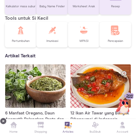
Kalkulator masa subur
Baby Name Finder
Worksheet Anak
Resep
Tools untuk Si Kecil
Pertumbuhan
Imunisasi
MPASI
Pencapaian
Artikel Terkait
6 Manfaat Oregano, Daun
12 Ikan Air Tawar yang Banyak
Aromatik Pelengkap Pasta dan
Dikonsumsi di Indonesia
Piza
Home
Shopping
Articles
IbuSibuk
Account