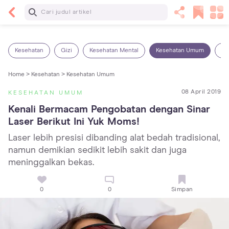
Baca Selanjutnya
Kebutuhan Cairan Anak yang Harus Dipenuhi
Sesuai Usianya
Kesehatan
Gizi
Kesehatan Mental
Kesehatan Umum
Ob
Home >
Kesehatan >
Kesehatan Umum
08 April 2019
KESEHATAN UMUM
Kenali Bermacam Pengobatan dengan Sinar 
Laser Berikut Ini Yuk Moms!
Laser lebih presisi dibanding alat bedah tradisional,
namun demikian sedikit lebih sakit dan juga
meninggalkan bekas.
0
0
Simpan