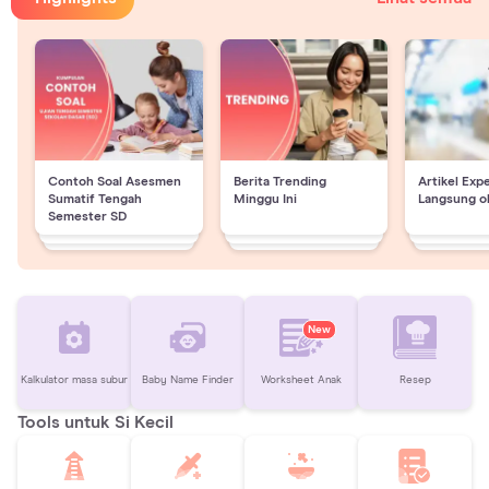
Contoh Soal Asesmen
Berita Trending
Artikel Exp
Sumatif Tengah
Minggu Ini
Langsung o
Semester SD
New
Kalkulator masa subur
Baby Name Finder
Worksheet Anak
Resep
Tools untuk Si Kecil