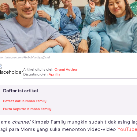
to:
instagram.com/kimbabfamily.official
Artikel ditulis oleh
Orami Author
Disunting oleh
Aprillia
Daftar isi artikel
Potret dari Kimbab Family
Fakta Seputar Kimbab Family
Nama
channel
Kimbab Family mungkin sudah tidak asing la
agi para Moms yang suka menonton video-video
YouTub