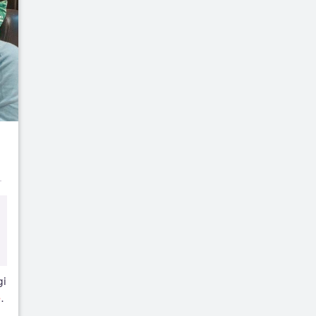
gi
e
.