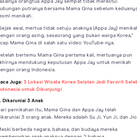
asalnya orangtua Appa Jay sempat tidak merestui
ubungan putranya bersama Mama Gina sebelum keduany
esmi menikah.
Sejak awal, mertua tidak setuju anaknya (Appa Jay) menika
engan orang asing, seseorang yang bukan warga Korea,"
cap Mama Gina di salah satu video YouTube-nya.
etelah bertemu Mama Gina pertama kali, mertuanya pun
khirnya mendukung keputusan Appa Jay untuk menikah
engan orang Indonesia.
aca Juga:
3 Lokasi Wisata Korea Selatan Jadi Favorit Sele
ndonesia untuk Dikunjungi
. Dikaruniai 3 Anak
ari pernikahan itu, Mama Gina dan Appa Jay telah
ikaruniai 3 orang anak. Mereka adalah Su Ji, Yun Ji, dan Jio
eski berbeda negara, bahasa, dan budaya mereka
embesarkan anak-anaknya dengan 2 bahasa.