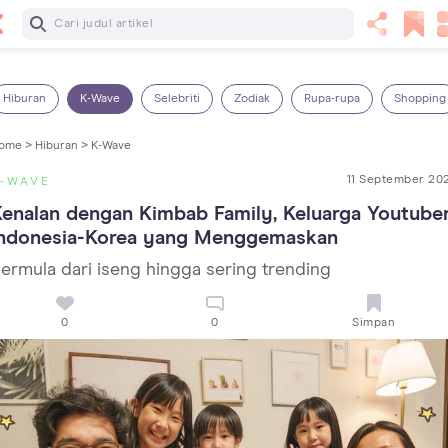
Baca Selanjutnya
5 Manfaat Bermain Masak-Masakan untuk Anak, Yuk Latih
Kreativitas Si Kecil!
Hiburan
K-Wave
Selebriti
Zodiak
Rupa-rupa
Shopping
ome >
Hiburan >
K-Wave
11 September 20
K-WAVE
enalan dengan Kimbab Family, Keluarga Youtuber
Indonesia-Korea yang Menggemaskan
ermula dari iseng hingga sering trending
0
0
Simpan