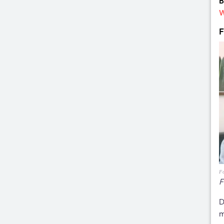
B
W
F
Fo
F
D
m