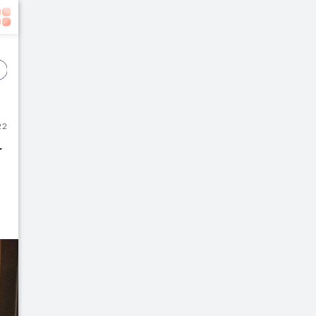
Event
Film
Buku
22
 