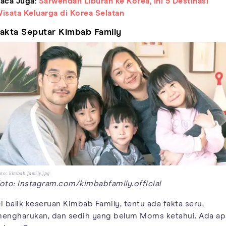
aca Juga:
Sarwendah Liburan ke Korea, Ini 5 Destinasi
isata Keluarga di Korea Selatan
akta Seputar Kimbab Family
to: kimbab family.jpg
oto: instagram.com/kimbabfamily.official
i balik keseruan Kimbab Family, tentu ada fakta seru,
engharukan, dan sedih yang belum Moms ketahui. Ada ap