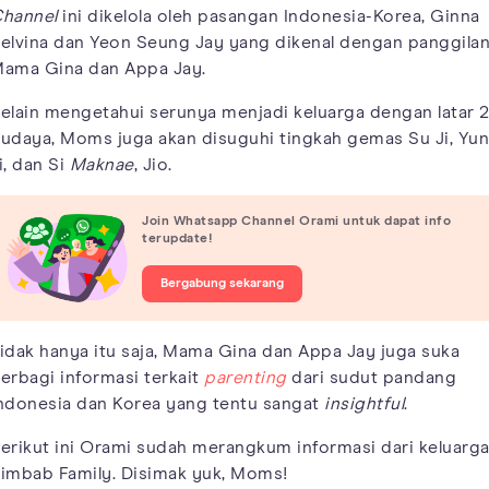
hannel
ini dikelola oleh pasangan Indonesia-Korea, Ginna
elvina dan Yeon Seung Jay yang dikenal dengan panggila
ama Gina dan Appa Jay.
elain mengetahui serunya menjadi keluarga dengan latar 
udaya, Moms juga akan disuguhi tingkah gemas Su Ji, Yun
i, dan Si
Maknae
, Jio.
Join Whatsapp Channel Orami untuk dapat info
terupdate!
Bergabung sekarang
idak hanya itu saja, Mama Gina dan Appa Jay juga suka
erbagi informasi terkait
parenting
dari sudut pandang
ndonesia dan Korea yang tentu sangat
insightful
.
erikut ini Orami sudah merangkum informasi dari keluarg
imbab Family. Disimak yuk, Moms!