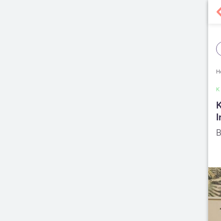
H
K
B