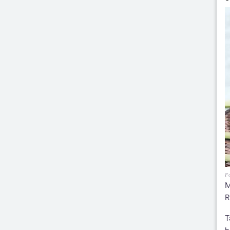
Fo
M
R
T