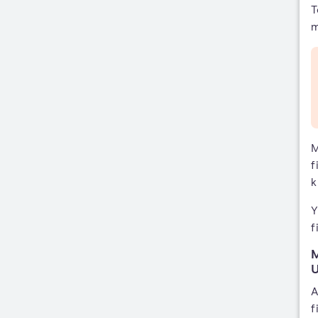
T
m
M
f
k
Y
f
M
U
A
f