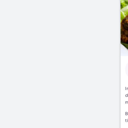
I
d
m
B
t