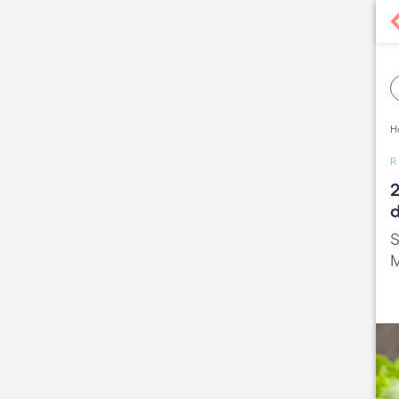
H
2
d
S