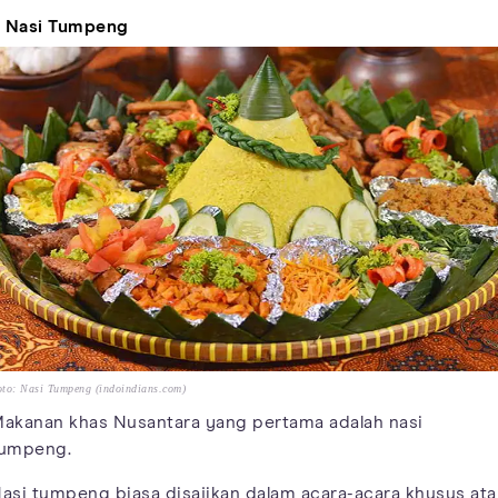
. Nasi Tumpeng
to: Nasi Tumpeng (indoindians.com)
akanan khas Nusantara yang pertama adalah nasi
umpeng.
asi tumpeng biasa disajikan dalam acara-acara khusus ata