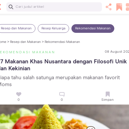
Baca Selanjutnya
25 Makanan Bayi 1 Tahun yang Dianjurkan dan Dilarang
Resep dan Makanan
Resep Keluarga
Rekomendasi Makanan
ome >
Resep dan Makanan >
Rekomendasi Makanan
08 August 20
REKOMENDASI MAKANAN
7 Makanan Khas Nusantara dengan Filosofi Unik 
an Kekinian
iapa tahu salah satunya merupakan makanan favorit
Moms
0
0
Simpan