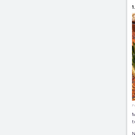
1
Fo
M
t
N