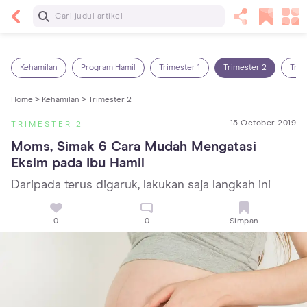
Baca Selanjutnya
Panas Dalam pada Anak: Gejala, Penyebab dan
Cara Mengatasinya!
Kehamilan
Program Hamil
Trimester 1
Trimester 2
Trim
Home >
Kehamilan >
Trimester 2
15 October 2019
TRIMESTER 2
Moms, Simak 6 Cara Mudah Mengatasi 
Eksim pada Ibu Hamil
Daripada terus digaruk, lakukan saja langkah ini
0
0
Simpan