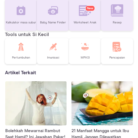
New
Kalkulator masa subur
Baby Name Finder
Worksheet Anak
Resep
Tools untuk Si Kecil
Pertumbuhan
Imunisasi
MPASI
Pencapaian
Artikel Terkait
Bolehkah Mewarnai Rambut
21 Manfaat Mangga untuk Ibu
Saat Hamil? Ini Jawaban Pakar!
Hamil, Jangan Dilewatkan