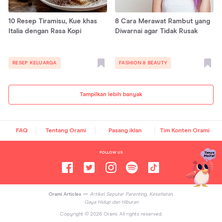
10 Resep Tiramisu, Kue khas
8 Cara Merawat Rambut yang
Italia dengan Rasa Kopi
Diwarnai agar Tidak Rusak
RESEP KELUARGA
FASHION & BEAUTY
Tampilkan lebih banyak
FAQ
Tentang Orami
Pasang iklan
Tim Konten Orami
FOLLOW US
Orami Articles —
Artikel Seputar Parenting, Kesehatan,
Gaya Hidup dan Hiburan
Copyright ©
2026
Orami. All rights reserved.