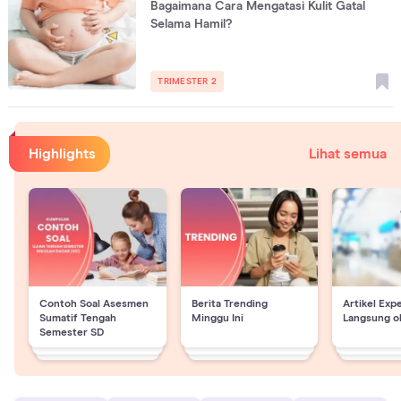
Bagaimana Cara Mengatasi Kulit Gatal
Selama Hamil?
TRIMESTER 2
Highlights
Lihat semua
Contoh Soal Asesmen
Berita Trending
Artikel Exp
Sumatif Tengah
Minggu Ini
Langsung o
Semester SD