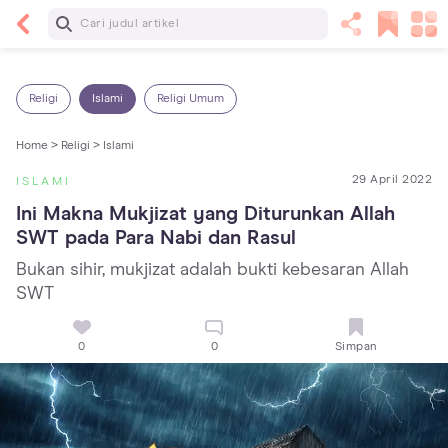
Baca Selanjutnya
14 Rekomendasi Camilan Sehat untuk Anak, Enak
dan Bergizi!
Religi
Islami
Religi Umum
Home >
Religi >
Islami
29 April 2022
ISLAMI
Ini Makna Mukjizat yang Diturunkan Allah 
SWT pada Para Nabi dan Rasul
Bukan sihir, mukjizat adalah bukti kebesaran Allah
SWT
0
0
Simpan