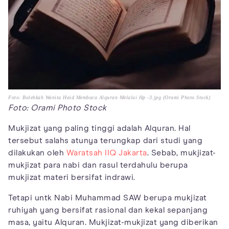
Foto: Bolehkah Wanita Haid Membaca Alquran Melalui Hp -3.jpg (Orami Photo Stock)
Foto: Orami Photo Stock
Mukjizat yang paling tinggi adalah Alquran. Hal
tersebut salahs atunya terungkap dari studi yang
dilakukan oleh
Waratsah IIQ Jakarta
. Sebab, mukjizat-
mukjizat para nabi dan rasul terdahulu berupa
mukjizat materi bersifat indrawi.
Tetapi untk Nabi Muhammad SAW berupa mukjizat
ruhiyah yang bersifat rasional dan kekal sepanjang
masa, yaitu Alquran. Mukjizat-mukjizat yang diberikan