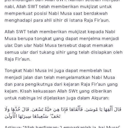
nabi, Allah SWT telah memberikan mukjizat untuk
memperkuat posisi Nabi Musa saat berdakwah
menghadapi para ahli sihir di istana Raja Fir’aun.
Allah SWT telah memberikan mukjizat kepada Nabi
Musa berupa tongkat yang dapat menjelma menjadi
ular. Dan ular Nabi Musa tersebut dapat memakan
semua ular dari tukang sihir yang telah disiapkan oleh
Raja Fir’aun.
Tongkat Nabi Musa ini juga dapat membelah laut
menjadi jalan dan telah menyelamatkan Nabi Musa
dan para pengikutnya dari kejaran Raja Fir’aun yang
kejam. Kisah kekuasaan Allah SWt yang diberikan
untuk nabinya ini dijelaskan juga dalam Alquran:
قَالَ أَلْقِهَا يَا مُوسَىٰ. فَأَلْقَاهَا فَإِذَا هِيَ حَيَّةٌ تَسْعَىٰ. قَالَ خُذْهَا وَلَا
تَخَفْ ۖ سَنُعِيدُهَا سِيرَتَهَا الْأُولَىٰ
Artinya: “Allah berfirman: ‘Lemparkanlah ia, hai Musa!’