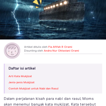
Artikel ditulis oleh
Fia Afifah R Orami
Disunting oleh
Andra Nur Oktaviani Orami
Daftar isi artikel
Arti Kata Mukjizat
Jenis-jenis Mukjizat
Contoh Mukjizat untuk Nabi dan Rasul
Dalam perjalanan kisah para nabi dan rasul, Moms
akan menemui banyak kata mukjizat. Kata tersebut