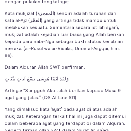
dengan pukulan tongkatnya;
Kata mukjizat (المعجزة) sendiri adalah turunan dari
kata al-Ajz (العجْز) yang artinya tidak mampu untuk
melakukan sesuatu. Sementara secara istilah syar’i,
mukjizat adalah kejadian luar biasa yang Allah berikan
kepada para nabi-Nya sebagai bukti status kenabian
mereka. (ar-Rusul wa ar-Risalat, Umar al-Asyqar, hlm.
86).
Dalam Alquran Allah SWT berfirman:
وَلَقَدْ آتَيْنَا مُوسَى تِسْعَ آيَاتٍ بَيِّنَاتٍ
Artinya: “Sungguh Aku telah berikan kepada Musa 9
ayat yang jelas.” (QS Al-Isra: 101)
Yang dimaksud kata ‘ayat’ pada ayat di atas adalah
mukjizat. Keterangan terkait hal ini juga dapat ditemui
dalam beberapa ayat yang terdapat di dalam Alquran.
Seperti firman Allah SWT dalam Surat Ar Ra’ad: