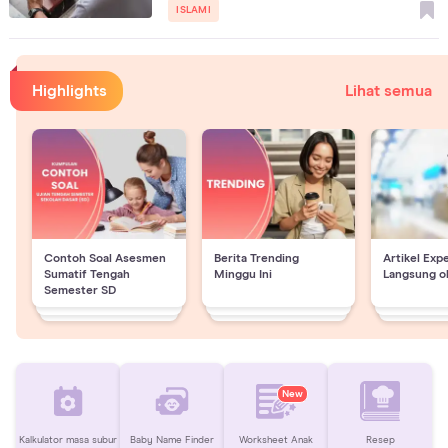
ISLAMI
Highlights
Lihat semua
Contoh Soal Asesmen
Berita Trending
Artikel Exp
Sumatif Tengah
Minggu Ini
Langsung o
Semester SD
New
Kalkulator masa subur
Baby Name Finder
Worksheet Anak
Resep