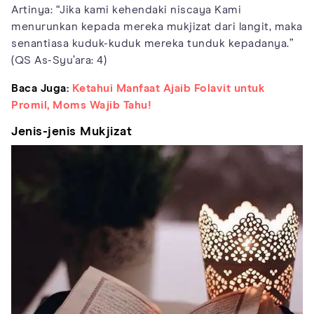
Artinya: “Jika kami kehendaki niscaya Kami
menurunkan kepada mereka mukjizat dari langit, maka
senantiasa kuduk-kuduk mereka tunduk kepadanya.”
(QS As-Syu’ara: 4)
Baca Juga:
Ketahui Manfaat Ajaib Folavit untuk
Promil, Moms Wajib Tahu!
Jenis-jenis Mukjizat