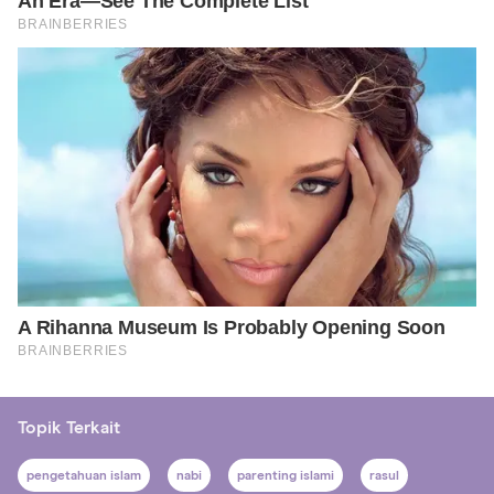
Topik Terkait
pengetahuan islam
nabi
parenting islami
rasul