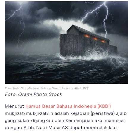
Foto: Nabi Nuh Membuat Bahtera Sesuai Perintah Allah SWT
Foto: Orami Photo Stock
Menurut
Kamus Besar Bahasa Indonesia (KBBI)
mukjizat/muk·ji·zat/ n adalah kejadian (peristiwa) ajaib
yang sukar dijangkau oleh kemampuan akal manusia:
dengan Allah, Nabi Musa AS dapat membelah laut