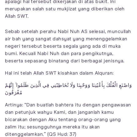
apalagi hal tersebut dikerjakan di atas bukit. Ini
merupakan salah satu mukjizat yang diberikan oleh
Allah SWT.
Sebab setelah perahu Nabi Nuh AS selesai, muncullah
air bah yang sangat dahsyat yang menenggelamkan
negeri tersebut beserta segala yang ada di muka
bumi. Kecuali Nabi Nuh dan para pengikutnya,
beserta sepasang binatang dari berbagai jenisnya.
Hal ini telah Allah SWT kisahkan dalam Alquran:
وَاصْنَعِ الْفُلْكَ بِأَعْيُنِنَا وَوَحْيِنَا وَلَا تُخَاطِبْنِي فِي الَّذِينَ ظَلَمُوا ۚ إِنَّهُمْ
مُغْرَقُونَ
Artinya: “Dan buatlah bahtera itu dengan pengawasan
dan petunjuk wahyu Kami, dan janganlah kamu
bicarakan dengan Aku tentang orang-orang yang
zalim itu; sesungguhnya mereka itu akan
ditenggelamkan.” (QS Hud: 37)