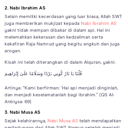
2. Nabi Ibrahim AS
Selain memiliki kecerdasan yang luar biasa, Allah SWT
juga memberikan mukjizat kepada
Nabi Ibrahim AS
yakni tidak mempan dibakar di dalam api. Hal ini
melemahkan kekerasan dan kedzaliman serta
kekafiran Raja Namrud yang begitu angkuh dan juga
arogan.
Kisah ini telah diterangkan di dalam Alquran, yakni:
قُلْنَا يَا نَارُ كُونِي بَرْدًا وَسَلَامًا عَلَىٰ إِبْرَاهِيمَ
Artinya: “Kami berfirman: ‘Hai api menjadi dinginlah,
dan menjadi keselamatanlah bagi Ibrahim.” (QS Al-
Anbiysa: 69)
3. Nabi Musa AS
Sejak kelahirannya,
Nabi Musa AS
telah mendapatkan
perlindungan dari Allah SWT. Namun setelah menjadi