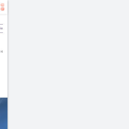
ier & Keuangan
24