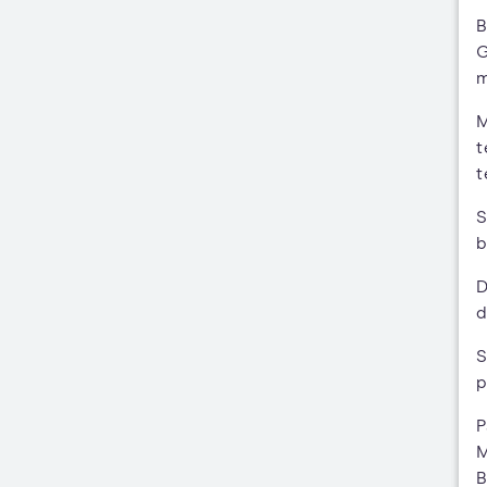
B
G
m
M
t
t
S
b
D
d
S
p
P
M
B