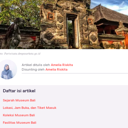
to:
Pariwisata.denpasarkota.go.id
Artikel ditulis oleh
Amelia Riskita
Disunting oleh
Amelia Riskita
Daftar isi artikel
Sejarah Museum Bali
Lokasi, Jam Buka, dan Tiket Masuk
Koleksi Museum Bali
Fasilitas Museum Bali