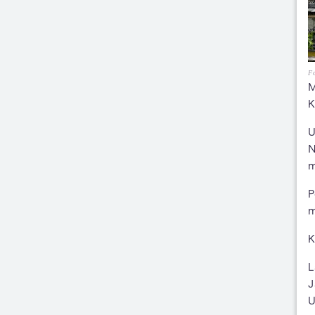
F
M
K
U
N
m
P
m
K
L
J
U