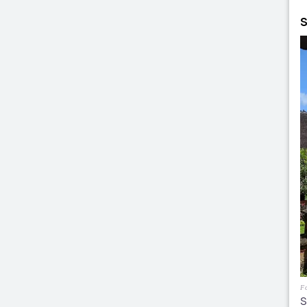
S
F
S