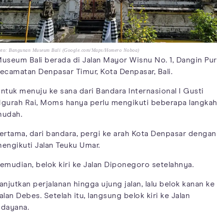
oto: Bangunan Museum Bali (Google.com/Maps/Homero Noboa)
useum Bali berada di Jalan Mayor Wisnu No. 1, Dangin Puri
ecamatan Denpasar Timur, Kota Denpasar, Bali.
ntuk menuju ke sana dari Bandara Internasional I Gusti
gurah Rai, Moms hanya perlu mengikuti beberapa langka
udah.
ertama, dari bandara, pergi ke arah Kota Denpasar dengan
engikuti Jalan Teuku Umar.
emudian, belok kiri ke Jalan Diponegoro setelahnya.
anjutkan perjalanan hingga ujung jalan, lalu belok kanan ke
alan Debes. Setelah itu, langsung belok kiri ke Jalan
dayana.