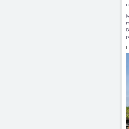
n
M
m
B
p
L