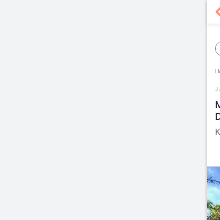
H
J
M
K