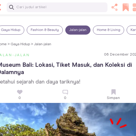
Baca Selanjutnya
7 Penyebab Sakit Tenggorokan pada Anak dan Cara
Mengatasinya
Gaya Hidup
Fashion & Beauty
Jalan-jalan
Home & Living
Kar
ome >
Gaya Hidup >
Jalan-jalan
06 December 20
ALAN-JALAN
useum Bali: Lokasi, Tiket Masuk, dan Koleksi di 
Dalamnya
etahui sejarah dan daya tariknya!
0
0
Simpan