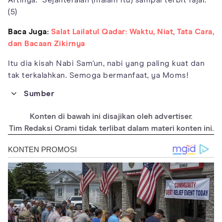
Artinya: "Sejahteralah (malam itu) sampai terbit fajar."
(5)
Baca Juga:
Salat Lailatul Qadar: Waktu, Niat, Tata Cara,
dan Bacaan Zikirnya
Itu dia kisah Nabi Sam'un, nabi yang paling kuat dan
tak terkalahkan. Semoga bermanfaat, ya Moms!
Sumber
https://silkadv.com/en/content/shamun-nabi-mausoleum
Konten di bawah ini disajikan oleh advertiser.
https://era.id/sejarah/59274/kisah-sam-un-nabi-berkekuatan-
super-yang-dikenal-sebagai-samson-punya-pedang-dari-
Tim Redaksi Orami tidak terlibat dalam materi konten ini.
rahang-unta
https://www.islampos.com/kisah-nabi-samun-247312/
https://juz-amma.ayatalquran.net/surah-al-qadr-ayat-1-5-arab-
latin-dan-artinya/