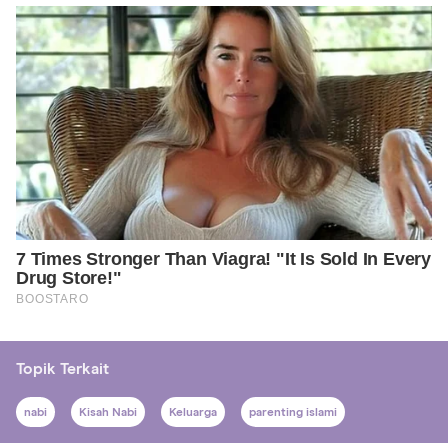
Topik Terkait
nabi
Kisah Nabi
Keluarga
parenting islami