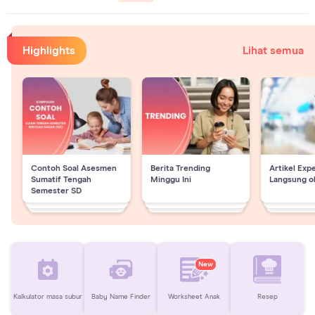
Highlights
Lihat semua
Contoh Soal Asesmen
Berita Trending
Artikel Exp
Sumatif Tengah
Minggu Ini
Langsung o
Semester SD
New
Kalkulator masa subur
Baby Name Finder
Worksheet Anak
Resep