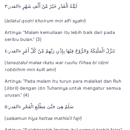
لَيْلَةُ الْقَدْرِ خَيْرٌ مِّنْ أَلْفِ شَهْرٍ ﴿القدر:٣
(
lailatul qodri khoirum min alfi syahr
)
Artinya: "Malam kemuliaan itu lebih baik dari pada
seribu bulan." (3)
تَنَزَّلُ الْمَلٰٓئِكَةُ وَالرُّوْحُ فِيْهَا بِإِذْنِ رَبِّهِمْ مِّنْ كُلِّ أَمْرٍ ﴿القدر:٤
(
tanazzalul malaa-ikatu war ruuhu fiihaa bi idzni
robbihim min kulli amr
)
Artinya: "Pada malam itu turun para malaikat dan Ruh
(Jibril) dengan izin Tuhannya untuk mengatur semua
urusan." (4)
سَلٰمٌ هِىَ حَتَّىٰ مَطْلَعِ الْفَجْرِ ﴿القدر:٥
(
salaamun hiya hattaa mathla’il fajr
)