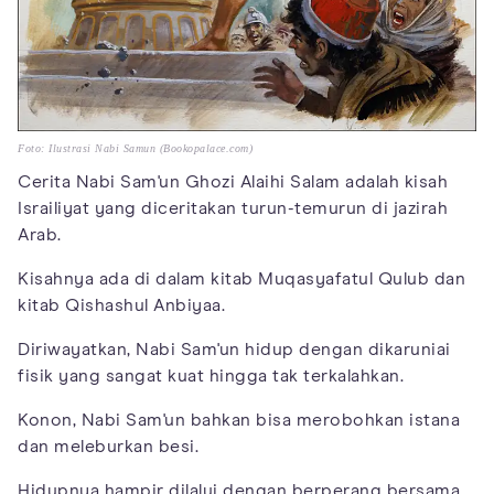
Foto: Ilustrasi Nabi Samun (Bookopalace.com)
Cerita Nabi Sam'un Ghozi Alaihi Salam adalah kisah
Israiliyat yang diceritakan turun-temurun di jazirah
Arab.
Kisahnya ada di dalam kitab Muqasyafatul Qulub dan
kitab Qishashul Anbiyaa.
Diriwayatkan, Nabi Sam'un hidup dengan dikaruniai
fisik yang sangat kuat hingga tak terkalahkan.
Konon, Nabi Sam'un bahkan bisa merobohkan istana
dan meleburkan besi.
Hidupnya hampir dilalui dengan berperang bersama