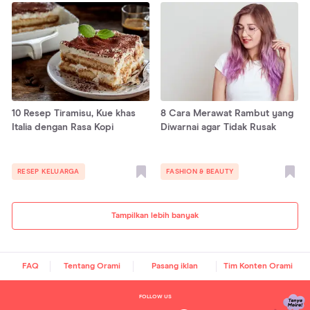
10 Resep Tiramisu, Kue khas
8 Cara Merawat Rambut yang
Italia dengan Rasa Kopi
Diwarnai agar Tidak Rusak
RESEP KELUARGA
FASHION & BEAUTY
Tampilkan lebih banyak
FAQ
Tentang Orami
Pasang iklan
Tim Konten Orami
FOLLOW US