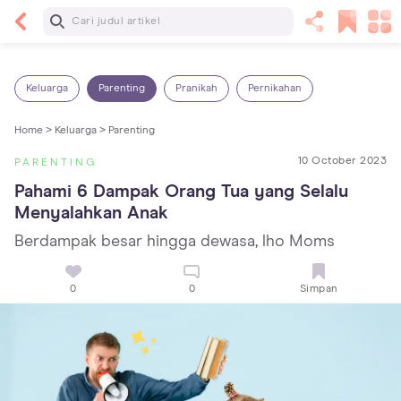
Baca Selanjutnya
Sariawan pada Anak: Penyebab, Cara Mengatasi
dan Mencegahnya
Keluarga
Parenting
Pranikah
Pernikahan
Home >
Keluarga >
Parenting
10 October 2023
PARENTING
Pahami 6 Dampak Orang Tua yang Selalu 
Menyalahkan Anak
Berdampak besar hingga dewasa, lho Moms
0
0
Simpan