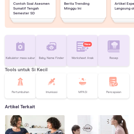
Contoh Soal Asesmen
Berita Trending
Artikel Exp
Sumatif Tengah
Minggu Ini
Langsung o
Semester SD
New
Kalkulator masa subur
Baby Name Finder
Worksheet Anak
Resep
Tools untuk Si Kecil
Pertumbuhan
Imunisasi
MPASI
Pencapaian
Artikel Terkait