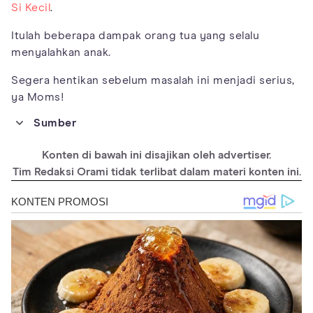
Si Kecil
.
Itulah beberapa dampak orang tua yang selalu
menyalahkan anak.
Segera hentikan sebelum masalah ini menjadi serius,
ya Moms!
Sumber
https://kids.lovetoknow.com/wiki/Effects_of_Bad_Parenting_on
_Children
Konten di bawah ini disajikan oleh advertiser.
https://onlinelibrary.wiley.com/doi/abs/10.1111/j.1939-
Tim Redaksi Orami tidak terlibat dalam materi konten ini.
0025.1967.tb00509.x
https://onlinelibrary.wiley.com/doi/abs/10.1037/h0087690
https://acamh.onlinelibrary.wiley.com/doi/abs/10.1111/j.1469-
7610.1995.tb01352.x
https://journals.sagepub.com/doi/abs/10.1177/074355488943003
?journalCode=jara
https://www.healthline.com/health/parenting/bad-
parenting#effects