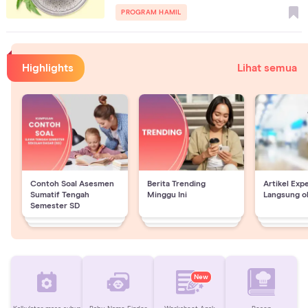
PROGRAM HAMIL
Highlights
Lihat semua
Contoh Soal Asesmen
Berita Trending
Artikel Exp
Sumatif Tengah
Minggu Ini
Langsung o
Semester SD
New