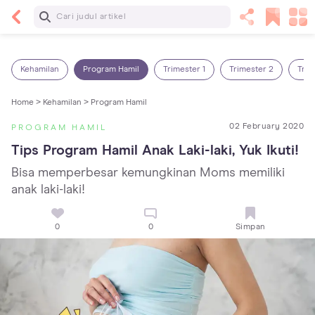
Baca Selanjutnya
5 Manfaat Bermain Masak-Masakan untuk Anak,
Yuk Latih Kreativitas Si Kecil!
Kehamilan
Program Hamil
Trimester 1
Trimester 2
Trim
Home >
Kehamilan >
Program Hamil
02 February 2020
PROGRAM HAMIL
Tips Program Hamil Anak Laki-laki, Yuk Ikuti!
Bisa memperbesar kemungkinan Moms memiliki
anak laki-laki!
0
0
Simpan