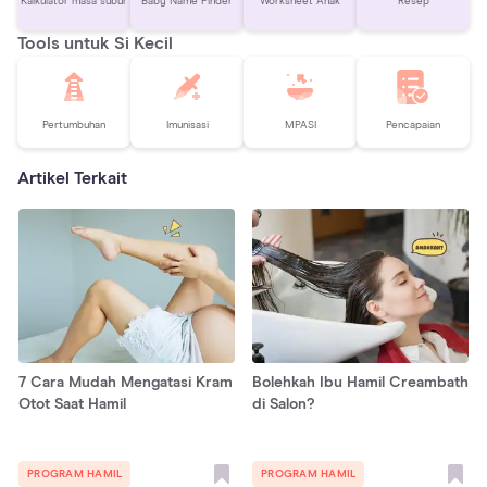
Kalkulator masa subur
Baby Name Finder
Worksheet Anak
Resep
Tools untuk Si Kecil
Pertumbuhan
Imunisasi
MPASI
Pencapaian
Artikel Terkait
7 Cara Mudah Mengatasi Kram
Bolehkah Ibu Hamil Creambath
Otot Saat Hamil
di Salon?
PROGRAM HAMIL
PROGRAM HAMIL