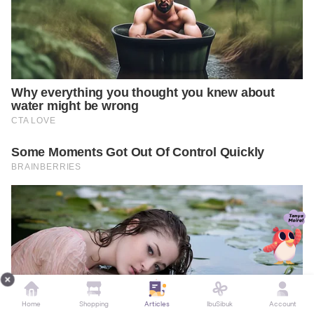
Home
Shopping
Articles
IbuSibuk
Account