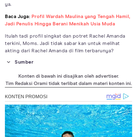
ya.
Baca Juga:
Profil Wardah Maulina yang Tengah Hamil,
Jadi Penulis Hingga Berani Menikah Usia Muda
Itulah tadi profil singkat dan potret Rachel Amanda
terkini, Moms. Jadi tidak sabar kan untuk melihat
akting dari Rachel Amanda di film terbarunya?
Sumber
https://www.instagram.com/auroramanda95/
Konten di bawah ini disajikan oleh advertiser.
https://en.wikipedia.org/wiki/Rachel_Amanda
Tim Redaksi Orami tidak terlibat dalam materi konten ini.