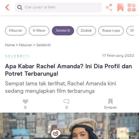
Baca Selanjutnya
5 Manfaat Bermain Masak-Masakan untuk Anak,
Yuk Latih Kreativitas Si Kecil!
Hiburan
K-Wave
Selebriti
Zodiak
Rupa-rupa
Shop
Home >
Hiburan >
Selebriti
17 February 2022
SELEBRITI
Apa Kabar Rachel Amanda? Ini Dia Profil dan 
Potret Terbarunya!
Sempat lama tak terlihat, Rachel Amanda kini
sedang menyiapkan film terbarunya
0
0
Simpan