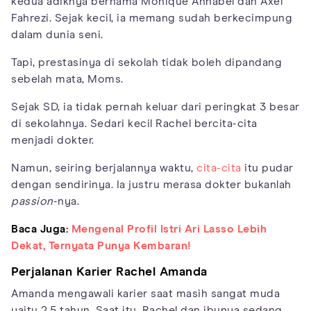
kedua adiknya bernama Monique Annabel dan Axel
Fahrezi. Sejak kecil, ia memang sudah berkecimpung
dalam dunia seni.
Tapi, prestasinya di sekolah tidak boleh dipandang
sebelah mata, Moms.
Sejak SD, ia tidak pernah keluar dari peringkat 3 besar
di sekolahnya. Sedari kecil Rachel bercita-cita
menjadi dokter.
Namun, seiring berjalannya waktu,
cita-cita
itu pudar
dengan sendirinya. Ia justru merasa dokter bukanlah
passion
-nya.
Baca Juga:
Mengenal Profil Istri Ari Lasso Lebih
Dekat, Ternyata Punya Kembaran!
Perjalanan Karier Rachel Amanda
Amanda mengawali karier saat masih sangat muda
yaitu 2,5 tahun. Saat itu, Rachel dan ibunya sedang