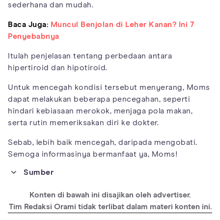
sederhana dan mudah.
Baca Juga:
Muncul Benjolan di Leher Kanan? Ini 7
Penyebabnya
Itulah penjelasan tentang perbedaan antara
hipertiroid dan hipotiroid.
Untuk mencegah kondisi tersebut menyerang, Moms
dapat melakukan beberapa pencegahan, seperti
hindari kebiasaan merokok, menjaga pola makan,
serta rutin memeriksakan diri ke dokter.
Sebab, lebih baik mencegah, daripada mengobati.
Semoga informasinya bermanfaat ya, Moms!
Sumber
https://healthblog.uofmhealth.org/health-management/thyroid-
101-hypothyroidism-and-hyperthyroidism
Konten di bawah ini disajikan oleh advertiser.
https://www.verywellhealth.com/thyroid-disease-diagnosis-
Tim Redaksi Orami tidak terlibat dalam materi konten ini.
4013578