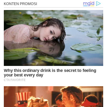
https://www.nhs.uk/conditions/overactive-thyroid-
hyperthyroidism/
https://www.piedmont.org/living-better/the-difference-
between-hypothyroidism-and-hyperthyroidism
https://www.niddk.nih.gov/health-information/diagnostic-
tests/thyroid
https://my.clevelandclinic.org/health/diseases/8541-thyroid-
disease