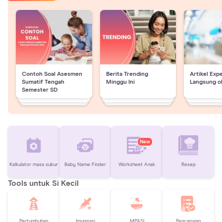
Contoh Soal Asesmen
Berita Trending
Artikel Exp
Sumatif Tengah
Minggu Ini
Langsung o
Semester SD
New
Kalkulator masa subur
Baby Name Finder
Worksheet Anak
Resep
Tools untuk Si Kecil
Pertumbuhan
Imunisasi
MPASI
Pencapaian