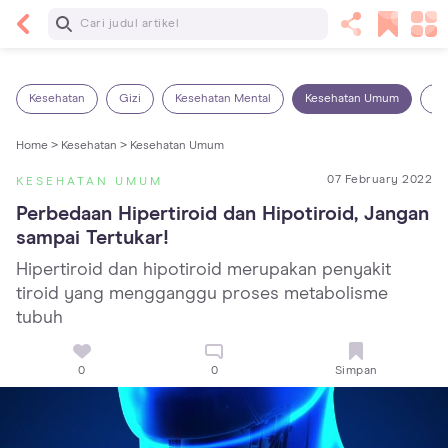
Baca Selanjutnya
7 Penyebab Sakit Tenggorokan pada Anak dan
Cara Mengatasinya
Kesehatan
Gizi
Kesehatan Mental
Kesehatan Umum
Ob
Home >
Kesehatan >
Kesehatan Umum
07 February 2022
KESEHATAN UMUM
Perbedaan Hipertiroid dan Hipotiroid, Jangan 
sampai Tertukar!
Hipertiroid dan hipotiroid merupakan penyakit
tiroid yang mengganggu proses metabolisme
tubuh
0
0
Simpan