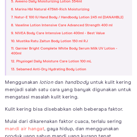
5. Aveeno Daily Moisturizing Lotion 354ml
6. Marina Hbl Natural 475Ml-Rich Moisturizing
7. Natur-E 100 IU Hand Body / Handbody Lotion 245 ml (DANAHBL2)
8. Vaseline Lotion Intensive Care Advanced Strength 400 ml
9. NIVEA Body Care Intensive Lotion 400ml - Best Value
10. Mustika Ratu Zaitun Body Lotion 150 ml RJ
11. Garnier Bright Complete White Body Serum Milk UV Lotion -
400ml
12. Physiogel Daily Moisture Care Lotion 100 mL
13. Sebamed Anti-Dry Hydrating Body Lotion
Menggunakan
lotion
dan
handbody
untuk kulit kering
menjadi salah satu cara yang banyak digunakan untuk
mengatasi masalah kulit kering.
Kulit kering bisa disebabkan oleh beberapa faktor.
Mulai dari dikarenakan faktor cuaca, terlalu sering
mandi air hangat
, gaya hidup, dan menggunakan
produk yang sabun mandi yang kurang tepat