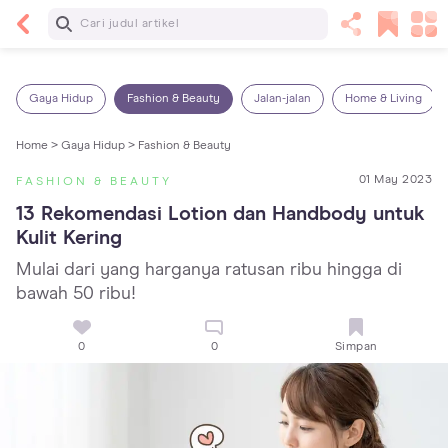
Baca Selanjutnya
Panas Dalam pada Anak: Gejala, Penyebab dan
Cara Mengatasinya!
Gaya Hidup
Fashion & Beauty
Jalan-jalan
Home & Living
Home >
Gaya Hidup >
Fashion & Beauty
01 May 2023
FASHION & BEAUTY
13 Rekomendasi Lotion dan Handbody untuk 
Kulit Kering
Mulai dari yang harganya ratusan ribu hingga di
bawah 50 ribu!
0
0
Simpan