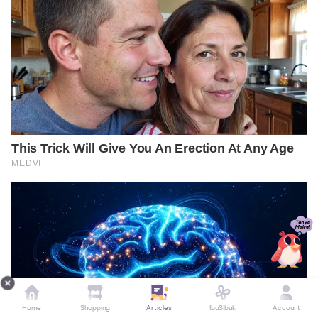
Home
Shopping
Articles
IbuSibuk
Account