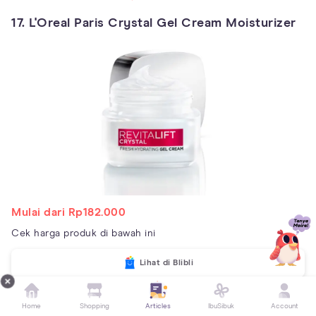
17. L'Oreal Paris Crystal Gel Cream Moisturizer
Mulai dari Rp182.000
Cek harga produk di bawah ini
Lihat di Blibli
Moisturizer
ini ampuh dalam melembapkan hingga 10
Home
Shopping
Articles
IbuSibuk
Account
lapisan kulit, menyamarkan bekas jerawat, dan