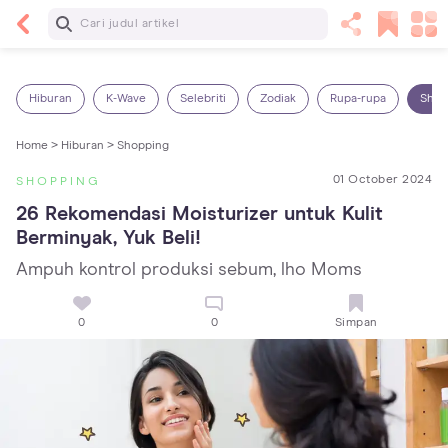
Baca Selanjutnya
13 Rekomendasi RSGM dan Klinik Gigi di Jakarta
yang Terbaik dan Terpercaya
Hiburan
K-Wave
Selebriti
Zodiak
Rupa-rupa
Shop
Home >
Hiburan >
Shopping
01 October 2024
SHOPPING
26 Rekomendasi Moisturizer untuk Kulit 
Berminyak, Yuk Beli!
Ampuh kontrol produksi sebum, lho Moms
0
0
Simpan