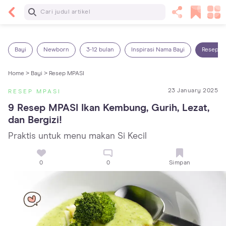
Baca Selanjutnya
5 Manfaat Bermain Masak-Masakan untuk Anak,
Yuk Latih Kreativitas Si Kecil!
Bayi
Newborn
3-12 bulan
Inspirasi Nama Bayi
Resep M
Home >
Bayi >
Resep MPASI
23 January 2025
RESEP MPASI
9 Resep MPASI Ikan Kembung, Gurih, Lezat, 
dan Bergizi!
Praktis untuk menu makan Si Kecil
0
0
Simpan