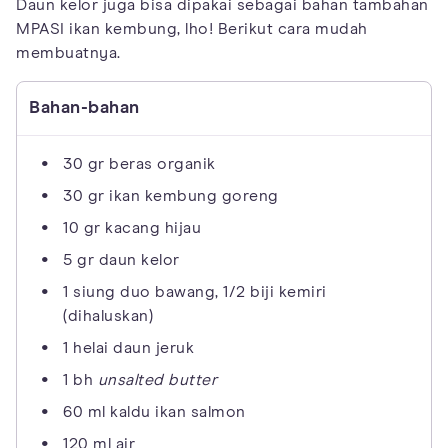
Daun kelor juga bisa dipakai sebagai bahan tambahan
MPASI ikan kembung, lho! Berikut cara mudah
membuatnya.
Bahan-bahan
30 gr beras organik
30 gr ikan kembung goreng
10 gr kacang hijau
5 gr daun kelor
1 siung duo bawang, 1/2 biji kemiri
(dihaluskan)
1 helai daun jeruk
1 bh
unsalted butter
60 ml kaldu ikan salmon
120 ml air