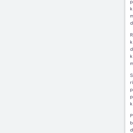
p
k
m
d
R
k
d
k
m
S
r
p
p
k
P
b
d