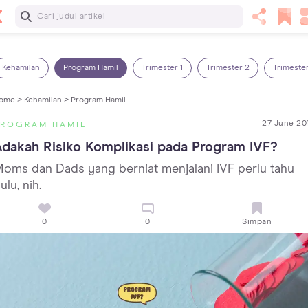
Baca Selanjutnya
14 Rekomendasi Camilan Sehat untuk Anak, Enak dan
Bergizi!
Kehamilan
Program Hamil
Trimester 1
Trimester 2
Trimeste
ome >
Kehamilan >
Program Hamil
27 June 20
PROGRAM HAMIL
dakah Risiko Komplikasi pada Program IVF?
oms dan Dads yang berniat menjalani IVF perlu tahu
ulu, nih.
0
0
Simpan