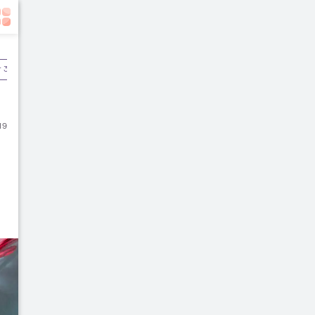
r 3
Pascamelahirkan
19