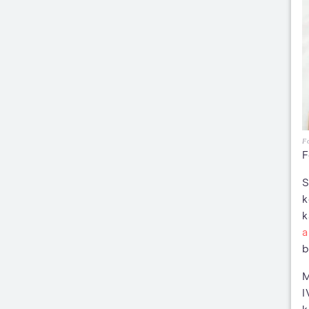
Fo
F
S
k
k
a
b
M
I