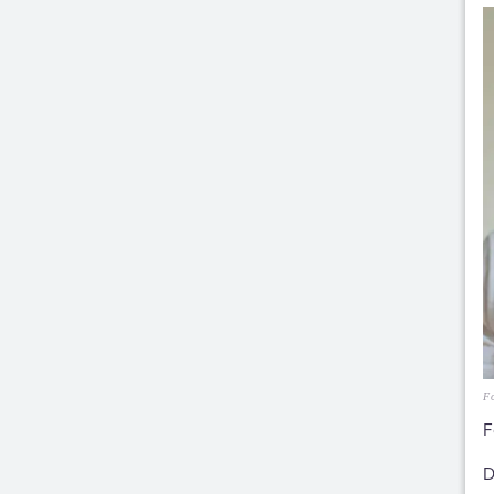
Fo
F
D