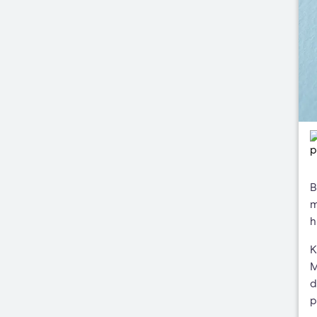
B
m
h
K
M
d
p