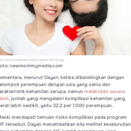
to: Risiko komplikasi pada program IVF (3).jpg
oto: newmommymedia.com
ementara, menurut Dayan, ketika dibandingkan dengan
elompok perempuan dengan usia yang sama dan
arakteristik kehamilan serupa, namun
melahirkan secara
lami
, jumlah yang mengalami komplikasi kehamilan yang
erat lebih sedikit, yaitu 22,2 per 1.000 perempuan.
eski mendapati temuan risiko komplikasi pada program
VF tersebut, Dayan menambahkan bila melihat keseluruhan