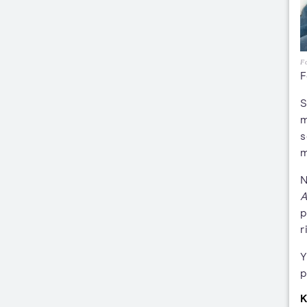
Fo
F
S
m
s
m
N
A
p
r
Y
p
K