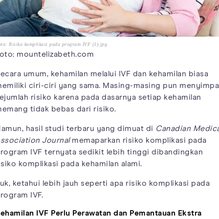
to: Risiko komplikasi pada program IVF (1).jpg
oto: mountelizabeth.com
ecara umum, kehamilan melalui IVF dan kehamilan biasa
emiliki ciri-ciri yang sama. Masing-masing pun menyimp
ejumlah risiko karena pada dasarnya setiap kehamilan
emang tidak bebas dari risiko.
amun, hasil studi terbaru yang dimuat di
Canadian Medica
ssociation Journal
memaparkan risiko komplikasi pada
rogram IVF ternyata sedikit lebih tinggi dibandingkan
isiko komplikasi pada kehamilan alami.
uk, ketahui lebih jauh seperti apa risiko komplikasi pada
rogram IVF.
ehamilan IVF Perlu Perawatan dan Pemantauan Ekstra