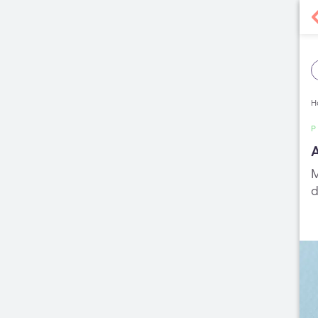
H
A
M
d