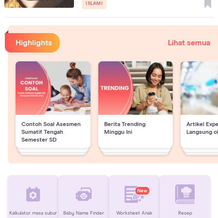
ISLAMI
Highlights
Lihat semua
Contoh Soal Asesmen
Berita Trending
Artikel Exp
Sumatif Tengah
Minggu Ini
Langsung o
Semester SD
New
Kalkulator masa subur
Baby Name Finder
Worksheet Anak
Resep