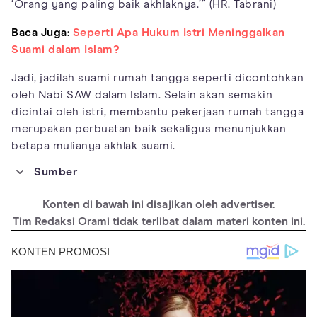
‘Orang yang paling baik akhlaknya.’” (HR. Tabrani)
Baca Juga:
Seperti Apa Hukum Istri Meninggalkan
Suami dalam Islam?
Jadi, jadilah suami rumah tangga seperti dicontohkan
oleh Nabi SAW dalam Islam. Selain akan semakin
dicintai oleh istri, membantu pekerjaan rumah tangga
merupakan perbuatan baik sekaligus menunjukkan
betapa mulianya akhlak suami.
Sumber
https://www.arrisalah.net/menjadi-bapak-rumah-tangga-yang-
baik/
Konten di bawah ini disajikan oleh advertiser.
https://dalamislam.com/hukum-islam/pernikahan/hukum-suami-
Tim Redaksi Orami tidak terlibat dalam materi konten ini.
membantu-pekerjaan-rumah-tangga