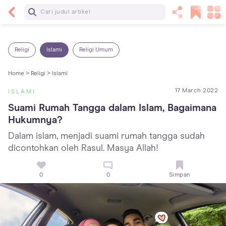
Baca Selanjutnya
Panas Dalam pada Anak: Gejala, Penyebab dan
Cara Mengatasinya!
Religi
Islami
Religi Umum
Home >
Religi >
Islami
17 March 2022
ISLAMI
Suami Rumah Tangga dalam Islam, Bagaimana 
Hukumnya?
Dalam islam, menjadi suami rumah tangga sudah
dicontohkan oleh Rasul. Masya Allah!
0
0
Simpan