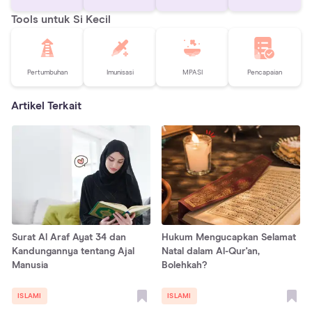
Tools untuk Si Kecil
Pertumbuhan
Imunisasi
MPASI
Pencapaian
Artikel Terkait
Surat Al Araf Ayat 34 dan
Hukum Mengucapkan Selamat
Kandungannya tentang Ajal
Natal dalam Al-Qur'an,
Manusia
Bolehkah?
ISLAMI
ISLAMI