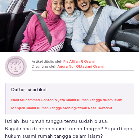
Artikel ditulis oleh
Fia Afifah R Orami
Disunting oleh
Andra Nur Oktaviani Orami
Daftar isi artikel
Nabi Muhammad Contoh Nyata Suami Rumah Tangga dalam Islam
Menjadi Suami Rumah Tangga Meningkatkan Rasa Tawadhu
Istilah ibu rumah tangga tentu sudah biasa.
Bagaimana dengan suami rumah tangga? Seperti apa
hukum suami rumah tangga dalam Islam?