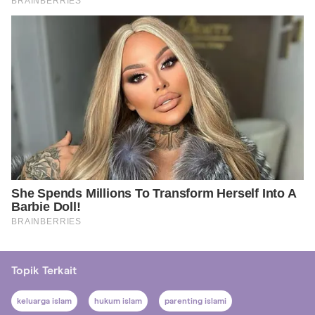
Topik Terkait
keluarga islam
hukum islam
parenting islami