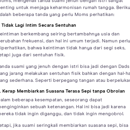
oms, mengenali tanda suami jenuh dengan istri sangat
enting untuk menjaga keharmonisan rumah tangga. Beriku
dalah beberapa tanda yang perlu Moms perhatikan:
. Tidak Lagi Intim Secara Sentuhan
eintiman berkembang seiring bertambahnya usia dan
erubahan frekuensi, dan hal ini umum terjadi. Namun perl
iperhatikan, bahwa keintiman tidak hanya dari segi seks,
etapi juga dari sentuhan fisik.
anda suami yang jenuh dengan istri bisa jadi dengan Dads
ang jarang melakukan sentuhan fisik bahkan dengan hal-ha
ang sederhana. Seperti berpegang tangan atau berpeluka
. Kerap Membiarkan Suasana Terasa Sepi tanpa Obrolan
alam beberapa kesempatan, seseorang dapat
enginginkan sebuah ketenangan. Hal ini bisa jadi karena
ereka tidak ingin diganggu, dan tidak ingin mengobrol.
etapi, jika suami seringkali membiarkan suasana sepi, bisa