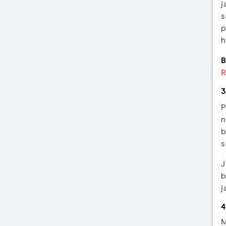
j
s
p
h
B
R
3
P
n
b
s
J
b
j
4
M