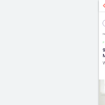
H
9
W