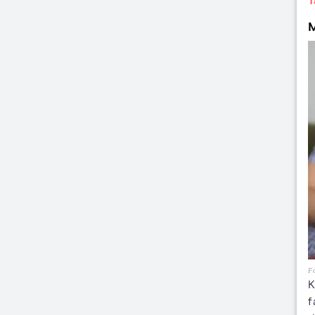
T
M
Fo
K
f