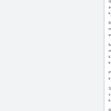
d
a
k
R
m
e
M
m
k
k
P
k
S
s
k
B