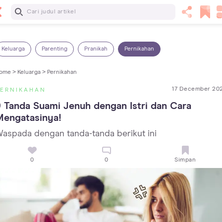
Baca Selanjutnya
5 Manfaat Bermain Masak-Masakan untuk Anak, Yuk Latih
Kreativitas Si Kecil!
Keluarga
Parenting
Pranikah
Pernikahan
ome >
Keluarga >
Pernikahan
17 December 20
PERNIKAHAN
 Tanda Suami Jenuh dengan Istri dan Cara 
Mengatasinya!
aspada dengan tanda-tanda berikut ini
0
0
Simpan