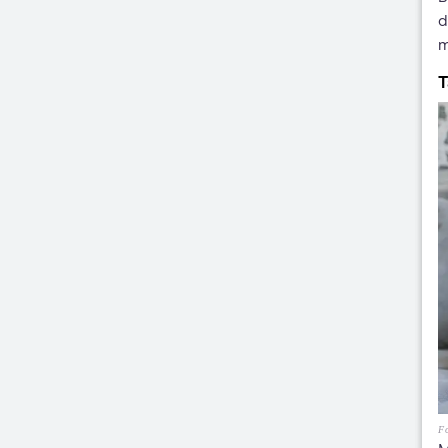
d
m
T
Fo