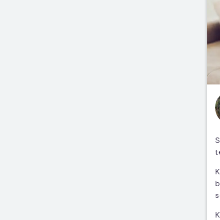
S
t
K
b
s
K