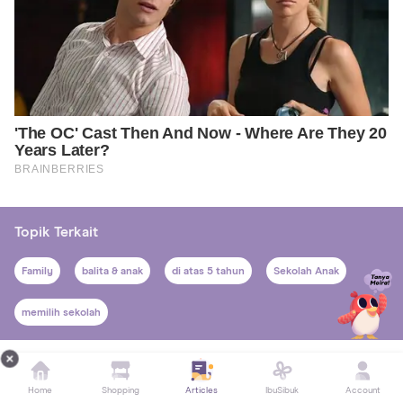
Topik Terkait
Family
balita & anak
di atas 5 tahun
Sekolah Anak
memilih sekolah
Komentar
Home
Shopping
Articles
IbuSibuk
Account