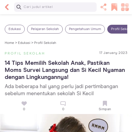
Baca Selanjutnya
14 Rekomendasi Camilan Sehat untuk Anak, Enak
dan Bergizi!
Edukasi
Pelajaran Sekolah
Pengetahuan Umum
Profil Sekola
Home >
Edukasi >
Profil Sekolah
17 January 2023
PROFIL SEKOLAH
14 Tips Memilih Sekolah Anak, Pastikan 
Moms Survei Langsung dan Si Kecil Nyaman 
dengan Lingkungannya!
Ada beberapa hal yang perlu jadi pertimbangan
sebelum menentukan sekolah Si Kecil
0
0
Simpan