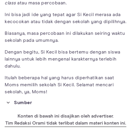
class
atau masa percobaan.
Ini bisa jadi ide yang tepat agar Si Kecil merasa ada
kecocokan atau tidak dengan sekolah yang dipilihnya.
Biasanya, masa percobaan ini dilakukan seiring waktu
sekolah pada umumnya.
Dengan begitu, Si Kecil bisa bertemu dengan siswa
lainnya untuk lebih mengenal karakternya terlebih
dahulu.
Itulah beberapa hal yang harus diperhatikan saat
Moms memilih sekolah Si Kecil. Selamat mencari
sekolah, ya, Moms!
Sumber
https://kidshealth.org/en/parents/school-help-elementary.html
Konten di bawah ini disajikan oleh advertiser.
https://www.publicschoolreview.com/blog/10-tips-for-
choosing-the-best-school-for-your-child
Tim Redaksi Orami tidak terlibat dalam materi konten ini.
https://www.ourkids.net/school/choosing-a-school-expert-