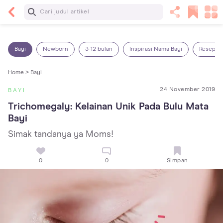
Baca Selanjutnya
5 Manfaat Bermain Masak-Masakan untuk Anak,
Yuk Latih Kreativitas Si Kecil!
Bayi
Newborn
3-12 bulan
Inspirasi Nama Bayi
Resep M
Home >
Bayi
24 November 2019
BAYI
Trichomegaly: Kelainan Unik Pada Bulu Mata 
Bayi
Simak tandanya ya Moms!
0
0
Simpan