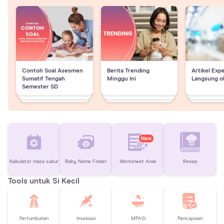
Contoh Soal Asesmen
Berita Trending
Artikel Exp
Sumatif Tengah
Minggu Ini
Langsung o
Semester SD
New
Kalkulator masa subur
Baby Name Finder
Worksheet Anak
Resep
Tools untuk Si Kecil
Pertumbuhan
Imunisasi
MPASI
Pencapaian