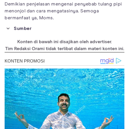
Demikian penjelasan mengenai penyebab tulang pipi
menonjol dan cara mengatasinya. Semoga
bermanfaat ya, Moms.
Sumber
https://www.entitymag.com/high-cheekbones-science/
Konten di bawah ini disajikan oleh advertiser.
https://makeup.lovetoknow.com/Slideshow:What_Do_High_Che
ekbones_Look_Like
Tim Redaksi Orami tidak terlibat dalam materi konten ini.
https://www.healthline.com/health/low-cheekbones-vs-high-
cheekbones#The-takeaway