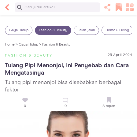
Baca Selanjutnya
13 Rekomendasi RSGM dan Klinik Gigi di Jakarta
yang Terbaik dan Terpercaya
Gaya Hidup
Fashion & Beauty
Jalan-jalan
Home & Living
Home >
Gaya Hidup >
Fashion & Beauty
25 April 2024
FASHION & BEAUTY
Tulang Pipi Menonjol, Ini Penyebab dan Cara 
Mengatasinya
Tulang pipi menonjol bisa disebabkan berbagai
faktor
0
0
Simpan