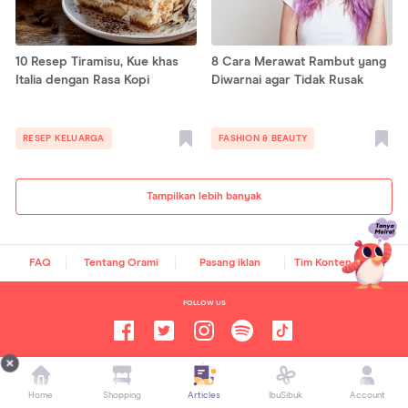
10 Resep Tiramisu, Kue khas
8 Cara Merawat Rambut yang
Italia dengan Rasa Kopi
Diwarnai agar Tidak Rusak
RESEP KELUARGA
FASHION & BEAUTY
Tampilkan lebih banyak
FAQ
Tentang Orami
Pasang iklan
Tim Konten Orami
FOLLOW US
Orami Articles —
Artikel Seputar Parenting, Kesehatan,
Gaya Hidup dan Hiburan
Home
Shopping
Articles
IbuSibuk
Account