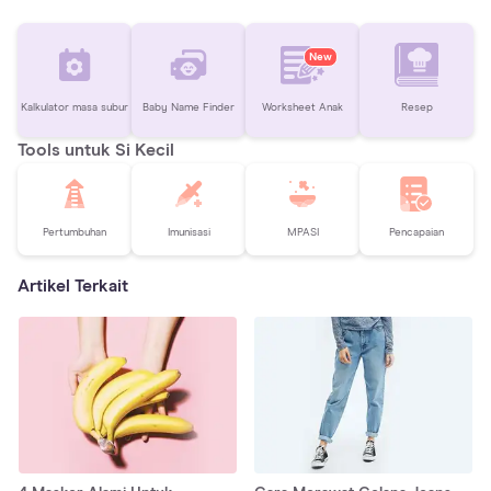
New
Kalkulator masa subur
Baby Name Finder
Worksheet Anak
Resep
Tools untuk Si Kecil
Pertumbuhan
Imunisasi
MPASI
Pencapaian
Artikel Terkait