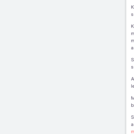
K
s
K
m
m
a
S
s
A
l
M
b
S
a
m