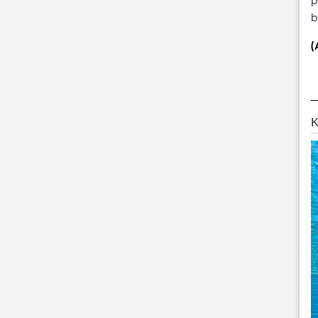
p
b
(