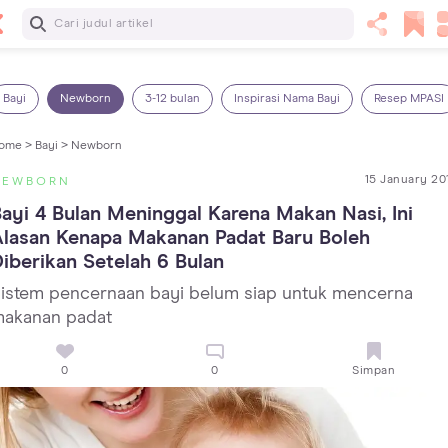
Baca Selanjutnya
Kebutuhan Cairan Anak yang Harus Dipenuhi Sesuai
Usianya
Bayi
Newborn
3-12 bulan
Inspirasi Nama Bayi
Resep MPASI
ome >
Bayi >
Newborn
15 January 20
NEWBORN
ayi 4 Bulan Meninggal Karena Makan Nasi, Ini 
lasan Kenapa Makanan Padat Baru Boleh 
iberikan Setelah 6 Bulan
istem pencernaan bayi belum siap untuk mencerna
akanan padat
0
0
Simpan