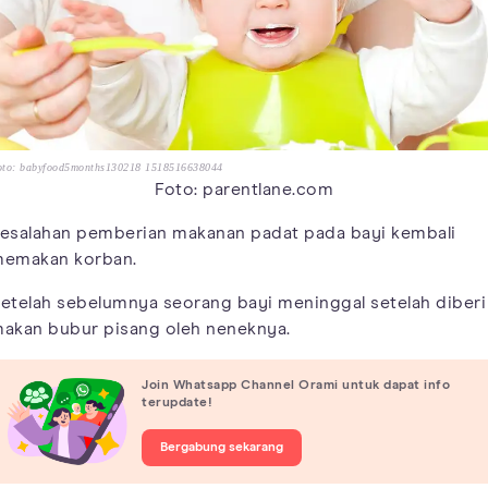
oto: babyfood5months130218 1518516638044
Foto: parentlane.com
esalahan pemberian makanan padat pada bayi kembali
emakan korban.
etelah sebelumnya seorang bayi meninggal setelah diberi
akan bubur pisang oleh neneknya.
Join Whatsapp Channel Orami untuk dapat info
terupdate!
Bergabung sekarang