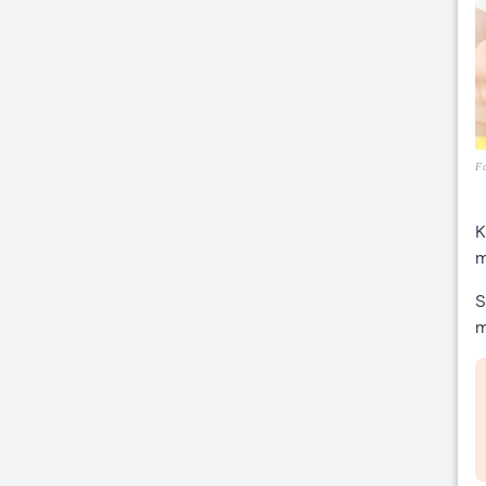
F
K
m
S
m