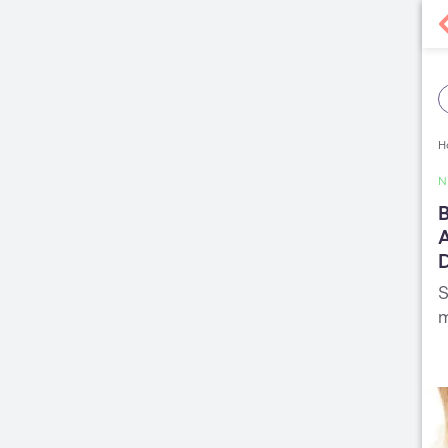
H
B
A
D
S
m